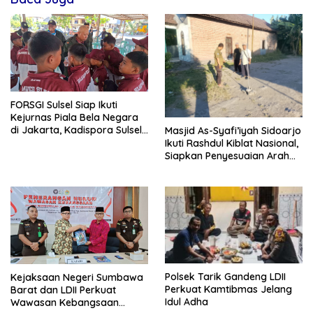
FORSGI Sulsel Siap Ikuti
Kejurnas Piala Bela Negara
di Jakarta, Kadispora Sulsel
Masjid As-Syafi’iyah Sidoarjo
Beri Apresiasi
Ikuti Rashdul Kiblat Nasional,
Siapkan Penyesuaian Arah
Kiblat
Polsek Tarik Gandeng LDII
Kejaksaan Negeri Sumbawa
Perkuat Kamtibmas Jelang
Barat dan LDII Perkuat
Idul Adha
Wawasan Kebangsaan