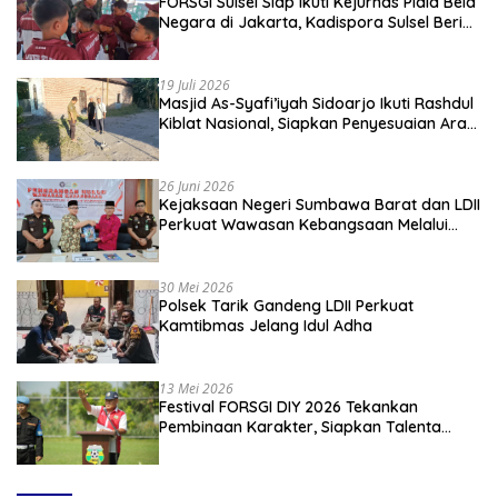
FORSGI Sulsel Siap Ikuti Kejurnas Piala Bela
Negara di Jakarta, Kadispora Sulsel Beri
Apresiasi
19 Juli 2026
Masjid As-Syafi’iyah Sidoarjo Ikuti Rashdul
Kiblat Nasional, Siapkan Penyesuaian Arah
Kiblat
26 Juni 2026
Kejaksaan Negeri Sumbawa Barat dan LDII
Perkuat Wawasan Kebangsaan Melalui
Penyuluhan Hukum Empat Pilar
Kebangsaan
30 Mei 2026
Polsek Tarik Gandeng LDII Perkuat
Kamtibmas Jelang Idul Adha
13 Mei 2026
Festival FORSGI DIY 2026 Tekankan
Pembinaan Karakter, Siapkan Talenta
Muda Menuju Nasional