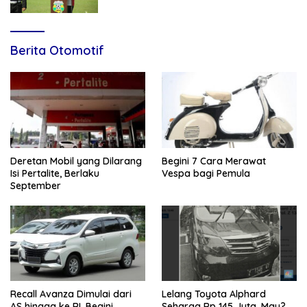
Muda Menuju Nasional
Berita Otomotif
Deretan Mobil yang Dilarang
Begini 7 Cara Merawat
Isi Pertalite, Berlaku
Vespa bagi Pemula
September
Recall Avanza Dimulai dari
Lelang Toyota Alphard
AS hingga ke RI, Begini
Seharga Rp 145 Juta, Mau?