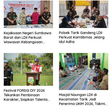
Polsek Tarik Gandeng LDII
Kejaksaan Negeri Sumbawa
Perkuat Kamtibmas Jelang
Barat dan LDII Perkuat
Idul Adha
Wawasan Kebangsaan
Melalui Penyuluhan Hukum
Empat Pilar Kebangsaan
Festival FORSGI DIY 2026
Masjid Naungan LDII di
Tekankan Pembinaan
Kecamatan Tarik Jadi
Karakter, Siapkan Talenta
Penerima UKIM 2026, Takmir
Muda Menuju Nasional
Apresiasi DMI