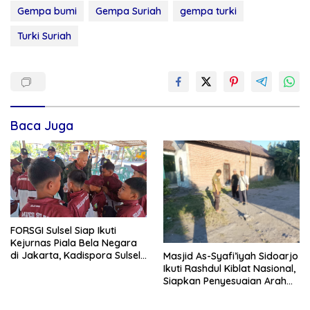
Gempa bumi
Gempa Suriah
gempa turki
Turki Suriah
Baca Juga
FORSGI Sulsel Siap Ikuti
Kejurnas Piala Bela Negara
di Jakarta, Kadispora Sulsel
Masjid As-Syafi’iyah Sidoarjo
Beri Apresiasi
Ikuti Rashdul Kiblat Nasional,
Siapkan Penyesuaian Arah
Kiblat