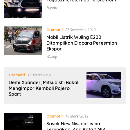
Toyota
Otomotif
27 September 2019
Mobil Listrik Wuling E200
Ditampilkan Diacara Peresmian
Ekspor
Wuling
Otomotif
16 Maret 2019
Demi Xpander, Mitsubishi Bakal
Mengimpor Kembali Pajero
Sport
Otomotif
16 Maret 2019
Sosok New Nissan Livina
Terungkap, Apa Kata NMI?