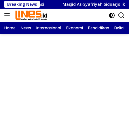
Langsung
 Apresiasi
Breaking News
Masjid As-Syafi’iyah Sidoarjo Ikuti Rashdul K
ke
konten
Home
News
Internasional
Ekonomi
Pendidikan
Religi