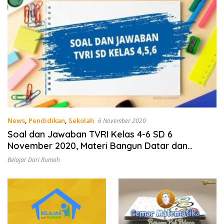
News
,
Pendidikan
,
Sekolah
6 November 2020
Soal dan Jawaban TVRI Kelas 4-6 SD 6
November 2020, Materi Bangun Datar dan
Bangun Ruang
Belajar Dari Rumah