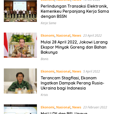
Perlindungan Transaksi Elektronik,
Kemenkeu Perpanjang Kerja Sama
dengan BSSN
Kerja Sama
Ekonomi
,
Nasional
,
News
23 April 2022
Mulai 28 April 2022, Jokowi Larang
Ekspor Minyak Goreng dan Bahan
Bakunya
Bisnis
Ekonomi
,
Nasional
,
News
5 April 2022
Terancam Stagflasi, Ekonom
Ingatkan Dampak Perang Rusia-
Ukraina bagi Indonesia
Krisis
Ekonomi
,
Nasional
,
News
23 Februari 2022
MoU LDII dan BSI, Upaya