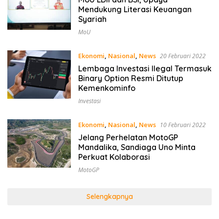
Mendukung Literasi Keuangan
Syariah
MoU
Ekonomi
,
Nasional
,
News
20 Februari 2022
Lembaga Investasi Ilegal Termasuk
Binary Option Resmi Ditutup
Kemenkominfo
Investasi
Ekonomi
,
Nasional
,
News
10 Februari 2022
Jelang Perhelatan MotoGP
Mandalika, Sandiaga Uno Minta
Perkuat Kolaborasi
MotoGP
Selengkapnya