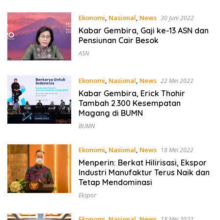
Ekonomi
,
Nasional
,
News
30 Juni 2022
Kabar Gembira, Gaji ke-13 ASN dan
Pensiunan Cair Besok
ASN
Ekonomi
,
Nasional
,
News
22 Mei 2022
Kabar Gembira, Erick Thohir
Tambah 2.300 Kesempatan
Magang di BUMN
BUMN
Ekonomi
,
Nasional
,
News
18 Mei 2022
Menperin: Berkat Hilirisasi, Ekspor
Industri Manufaktur Terus Naik dan
Tetap Mendominasi
Ekspor
Ekonomi
,
Nasional
,
News
18 Mei 2022