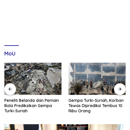
MoU
Menlu: ASEAN Regional
Gempa Turki-Suriah, Korban
Forum (ARF), Ancaman Non-
Tewas Diprediksi Tembus 10
Tradisional Jangan
Ribu Orang
Dilupakan