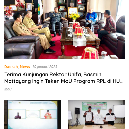
Daerah
,
News
10 Januari 2023
Terima Kunjungan Rektor Unifa, Basmin
Mattayang Ingin Teken MoU Program RPL di HUT
ke-17 Belopa
MoU