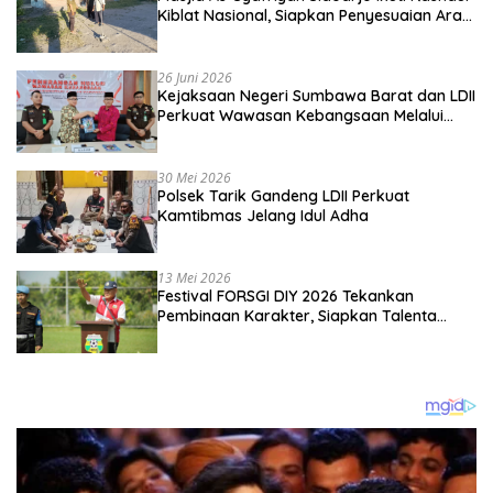
Kiblat Nasional, Siapkan Penyesuaian Arah
Kiblat
26 Juni 2026
Kejaksaan Negeri Sumbawa Barat dan LDII
Perkuat Wawasan Kebangsaan Melalui
Penyuluhan Hukum Empat Pilar
Kebangsaan
30 Mei 2026
Polsek Tarik Gandeng LDII Perkuat
Kamtibmas Jelang Idul Adha
13 Mei 2026
Festival FORSGI DIY 2026 Tekankan
Pembinaan Karakter, Siapkan Talenta
Muda Menuju Nasional