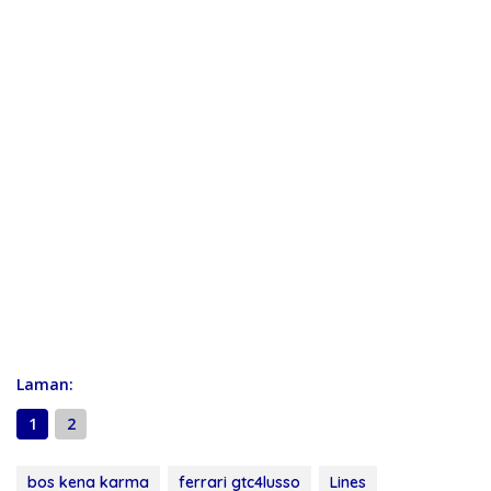
Laman:
1
2
bos kena karma
ferrari gtc4lusso
Lines