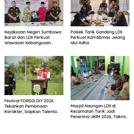
Polsek Tarik Gandeng LDII
Kejaksaan Negeri Sumbawa
Perkuat Kamtibmas Jelang
Barat dan LDII Perkuat
Idul Adha
Wawasan Kebangsaan
Melalui Penyuluhan Hukum
Empat Pilar Kebangsaan
Festival FORSGI DIY 2026
Masjid Naungan LDII di
Tekankan Pembinaan
Kecamatan Tarik Jadi
Karakter, Siapkan Talenta
Penerima UKIM 2026, Takmir
Muda Menuju Nasional
Apresiasi DMI