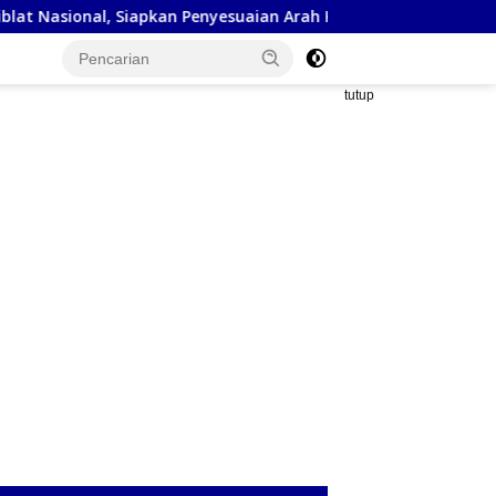
l, Siapkan Penyesuaian Arah Kiblat
Kejaksaan Negeri S
tutup