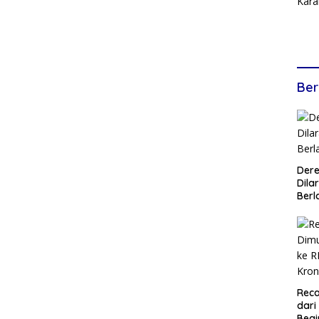
Ber
Dere
Dilar
Berl
Reca
dari
Begi