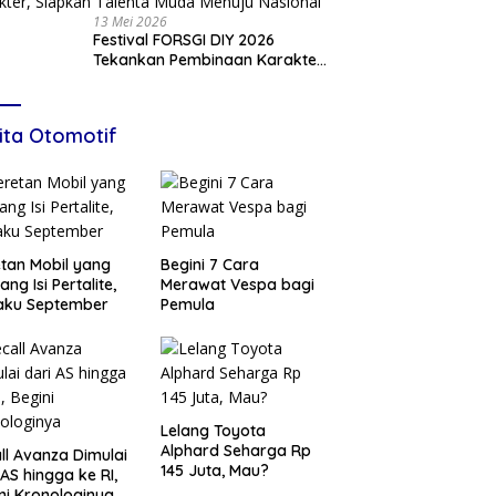
13 Mei 2026
Festival FORSGI DIY 2026
Tekankan Pembinaan Karakter,
Siapkan Talenta Muda Menuju
Nasional
ita Otomotif
tan Mobil yang
Begini 7 Cara
ang Isi Pertalite,
Merawat Vespa bagi
aku September
Pemula
Lelang Toyota
Alphard Seharga Rp
ll Avanza Dimulai
145 Juta, Mau?
 AS hingga ke RI,
ni Kronologinya