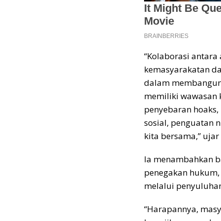
“Kolaborasi antara
kemasyarakatan d
dalam membangun 
memiliki wawasan k
penyebaran hoaks, i
sosial, penguatan 
kita bersama,” uja
Ia menambahkan ba
penegakan hukum, t
melalui penyuluha
“Harapannya, mas