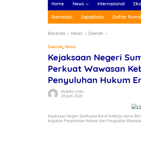
Home
News
Internasional
Ek
Ramadan
Sepakbola
Daftar Rumah
Beranda
News
Daerah
Daerah
,
News
Kejaksaan Negeri Su
Perkuat Wawasan Keb
Penyuluhan Hukum Em
Redaksi Lines
26 Juni 2026
Kejaksaan Negeri Sumbawa Barat bekerja sama de
kegiatan Penyuluhan Hukum dan Penguatan Wawasan