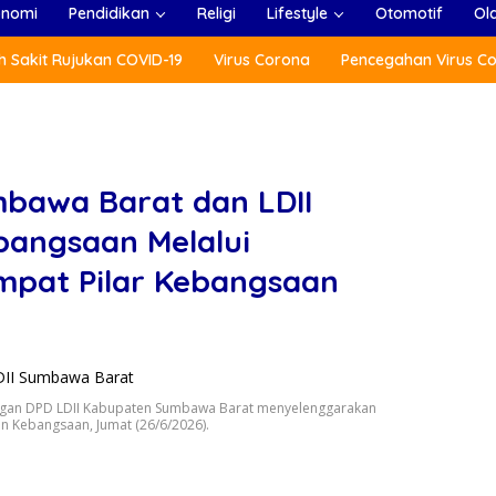
onomi
Pendidikan
Religi
Lifestyle
Otomotif
Ol
 Sakit Rujukan COVID-19
Virus Corona
Pencegahan Virus C
mbawa Barat dan LDII
angsaan Melalui
pat Pilar Kebangsaan
ngan DPD LDII Kabupaten Sumbawa Barat menyelenggarakan
 Kebangsaan, Jumat (26/6/2026).