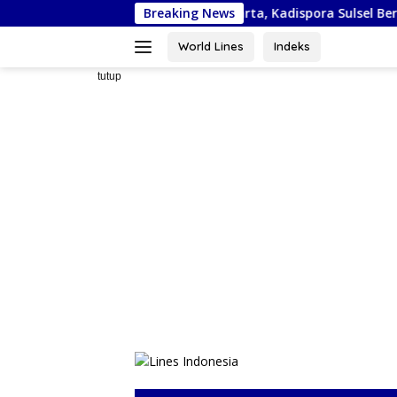
Langsung
 Piala Bela Negara di Jakarta, Kadispora Sulsel Beri Apresiasi
Breaking News
ke
konten
World Lines
Indeks
tutup