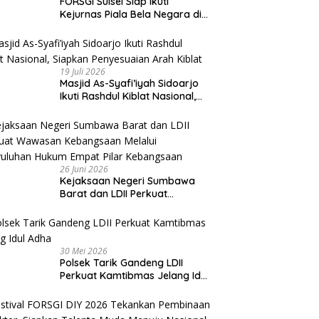
FORSGI Sulsel Siap Ikuti
Kejurnas Piala Bela Negara di
Jakarta, Kadispora Sulsel Beri
Apresiasi
19 Juli 2026
Masjid As-Syafi’iyah Sidoarjo
Ikuti Rashdul Kiblat Nasional,
Siapkan Penyesuaian Arah
Kiblat
26 Juni 2026
Kejaksaan Negeri Sumbawa
Barat dan LDII Perkuat
Wawasan Kebangsaan Melalui
Penyuluhan Hukum Empat Pilar
Kebangsaan
30 Mei 2026
Polsek Tarik Gandeng LDII
Perkuat Kamtibmas Jelang Idul
Adha