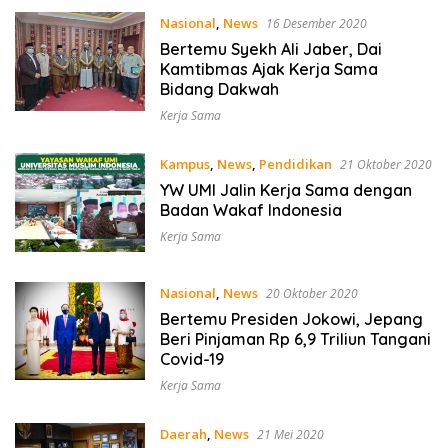
Nasional
,
News
16 Desember 2020
Bertemu Syekh Ali Jaber, Dai
Kamtibmas Ajak Kerja Sama
Bidang Dakwah
Kerja Sama
Kampus
,
News
,
Pendidikan
21 Oktober 2020
YW UMI Jalin Kerja Sama dengan
Badan Wakaf Indonesia
Kerja Sama
Nasional
,
News
20 Oktober 2020
Bertemu Presiden Jokowi, Jepang
Beri Pinjaman Rp 6,9 Triliun Tangani
Covid-19
Kerja Sama
Daerah
,
News
21 Mei 2020