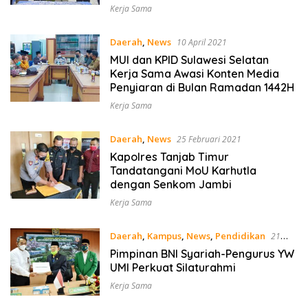
Kerja Sama
Daerah
,
News
10 April 2021
MUI dan KPID Sulawesi Selatan
Kerja Sama Awasi Konten Media
Penyiaran di Bulan Ramadan 1442H
Kerja Sama
Daerah
,
News
25 Februari 2021
Kapolres Tanjab Timur
Tandatangani MoU Karhutla
dengan Senkom Jambi
Kerja Sama
Daerah
,
Kampus
,
News
,
Pendidikan
21
Desember 2020
Pimpinan BNI Syariah-Pengurus YW
UMI Perkuat Silaturahmi
Kerja Sama