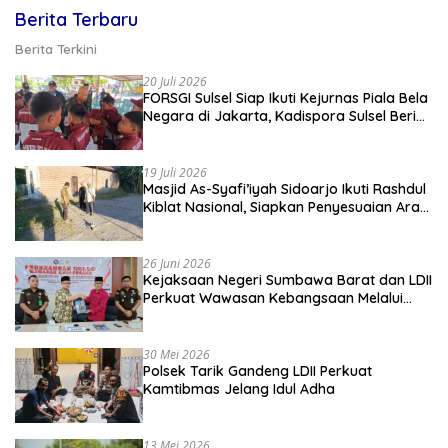
Berita Terbaru
Berita Terkini
20 Juli 2026
FORSGI Sulsel Siap Ikuti Kejurnas Piala Bela
Negara di Jakarta, Kadispora Sulsel Beri
Apresiasi
19 Juli 2026
Masjid As-Syafi’iyah Sidoarjo Ikuti Rashdul
Kiblat Nasional, Siapkan Penyesuaian Arah
Kiblat
26 Juni 2026
Kejaksaan Negeri Sumbawa Barat dan LDII
Perkuat Wawasan Kebangsaan Melalui
Penyuluhan Hukum Empat Pilar
Kebangsaan
30 Mei 2026
Polsek Tarik Gandeng LDII Perkuat
Kamtibmas Jelang Idul Adha
13 Mei 2026