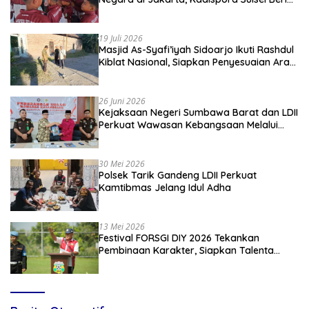
Apresiasi
19 Juli 2026
Masjid As-Syafi’iyah Sidoarjo Ikuti Rashdul
Kiblat Nasional, Siapkan Penyesuaian Arah
Kiblat
26 Juni 2026
Kejaksaan Negeri Sumbawa Barat dan LDII
Perkuat Wawasan Kebangsaan Melalui
Penyuluhan Hukum Empat Pilar
Kebangsaan
30 Mei 2026
Polsek Tarik Gandeng LDII Perkuat
Kamtibmas Jelang Idul Adha
13 Mei 2026
Festival FORSGI DIY 2026 Tekankan
Pembinaan Karakter, Siapkan Talenta
Muda Menuju Nasional