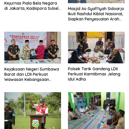
Kejurnas Piala Bela Negara
di Jakarta, Kadispora Sulsel
Masjid As-Syafi’iyah Sidoarjo
Beri Apresiasi
Ikuti Rashdul Kiblat Nasional,
Siapkan Penyesuaian Arah
Kiblat
Polsek Tarik Gandeng LDII
Kejaksaan Negeri Sumbawa
Perkuat Kamtibmas Jelang
Barat dan LDII Perkuat
Idul Adha
Wawasan Kebangsaan
Melalui Penyuluhan Hukum
Empat Pilar Kebangsaan