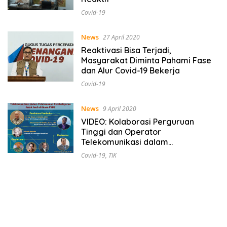
Covid-19
News
27 April 2020
Reaktivasi Bisa Terjadi,
Masyarakat Diminta Pahami Fase
dan Alur Covid-19 Bekerja
Covid-19
News
9 April 2020
VIDEO: Kolaborasi Perguruan
Tinggi dan Operator
Telekomunikasi dalam
Pelaksanaan Pembelajaran Jarak
Covid-19
,
TIK
Jauh di Masa PSBB