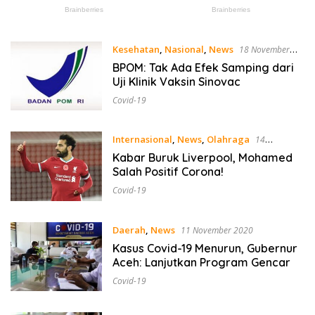
Kesehatan
,
Nasional
,
News
18 November
2020
BPOM: Tak Ada Efek Samping dari
Uji Klinik Vaksin Sinovac
Covid-19
Internasional
,
News
,
Olahraga
14
November 2020
Kabar Buruk Liverpool, Mohamed
Salah Positif Corona!
Covid-19
Daerah
,
News
11 November 2020
Kasus Covid-19 Menurun, Gubernur
Aceh: Lanjutkan Program Gencar
Covid-19