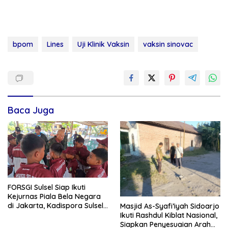
bpom
Lines
Uji Klinik Vaksin
vaksin sinovac
Baca Juga
FORSGI Sulsel Siap Ikuti
Kejurnas Piala Bela Negara
di Jakarta, Kadispora Sulsel
Masjid As-Syafi’iyah Sidoarjo
Beri Apresiasi
Ikuti Rashdul Kiblat Nasional,
Siapkan Penyesuaian Arah