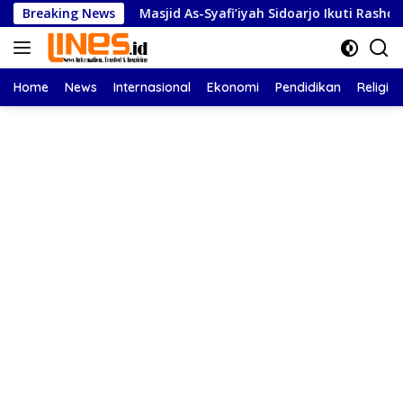
Langsung
Breaking News
Masjid As-Syafi’iyah Sidoarjo Ikuti Rashdul Kiblat Nasiona
ke
konten
Home
News
Internasional
Ekonomi
Pendidikan
Religi