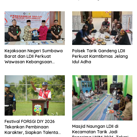
Kiblat
Polsek Tarik Gandeng LDII
Kejaksaan Negeri Sumbawa
Perkuat Kamtibmas Jelang
Barat dan LDII Perkuat
Idul Adha
Wawasan Kebangsaan
Melalui Penyuluhan Hukum
Empat Pilar Kebangsaan
Festival FORSGI DIY 2026
Masjid Naungan LDII di
Tekankan Pembinaan
Kecamatan Tarik Jadi
Karakter, Siapkan Talenta