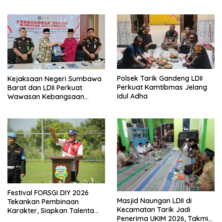
Kiblat
Polsek Tarik Gandeng LDII
Kejaksaan Negeri Sumbawa
Perkuat Kamtibmas Jelang
Barat dan LDII Perkuat
Idul Adha
Wawasan Kebangsaan
Melalui Penyuluhan Hukum
Empat Pilar Kebangsaan
Festival FORSGI DIY 2026
Masjid Naungan LDII di
Tekankan Pembinaan
Kecamatan Tarik Jadi
Karakter, Siapkan Talenta
Penerima UKIM 2026, Takmir
Muda Menuju Nasional