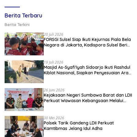
Berita Terbaru
Berita Terkini
20 Juli 2026
FORSGI Sulsel Siap Ikuti Kejurnas Piala Bela
Negara di Jakarta, Kadispora Sulsel Beri
Apresiasi
19 Juli 2026
Masjid As-Syafi’iyah Sidoarjo Ikuti Rashdul
Kiblat Nasional, Siapkan Penyesuaian Arah
Kiblat
26 Juni 2026
Kejaksaan Negeri Sumbawa Barat dan LDII
Perkuat Wawasan Kebangsaan Melalui
Penyuluhan Hukum Empat Pilar
Kebangsaan
30 Mei 2026
Polsek Tarik Gandeng LDII Perkuat
Kamtibmas Jelang Idul Adha