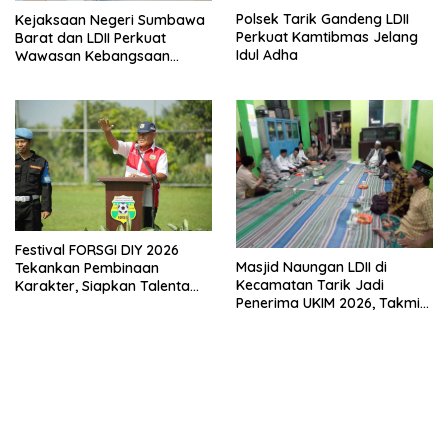
Polsek Tarik Gandeng LDII
Kejaksaan Negeri Sumbawa
Perkuat Kamtibmas Jelang
Barat dan LDII Perkuat
Idul Adha
Wawasan Kebangsaan
Melalui Penyuluhan Hukum
Empat Pilar Kebangsaan
Festival FORSGI DIY 2026
Masjid Naungan LDII di
Tekankan Pembinaan
Kecamatan Tarik Jadi
Karakter, Siapkan Talenta
Penerima UKIM 2026, Takmir
Muda Menuju Nasional
Apresiasi DMI