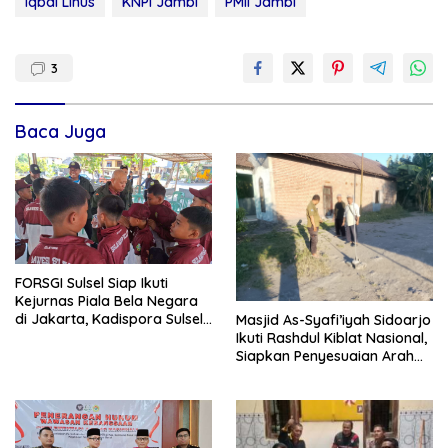
Iqbal Linus
KNPI Jambi
PMII Jambi
3
Baca Juga
FORSGI Sulsel Siap Ikuti
Kejurnas Piala Bela Negara
di Jakarta, Kadispora Sulsel
Masjid As-Syafi’iyah Sidoarjo
Beri Apresiasi
Ikuti Rashdul Kiblat Nasional,
Siapkan Penyesuaian Arah
Kiblat