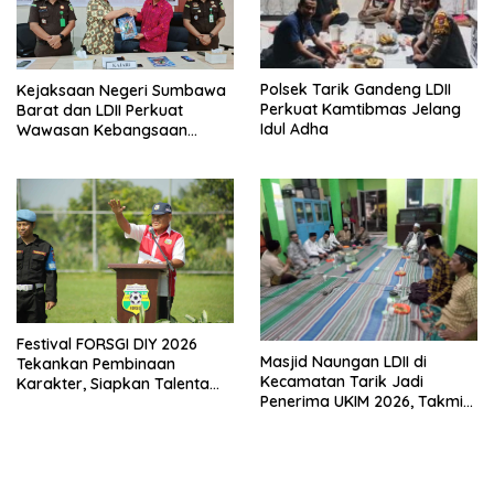
Polsek Tarik Gandeng LDII
Kejaksaan Negeri Sumbawa
Perkuat Kamtibmas Jelang
Barat dan LDII Perkuat
Idul Adha
Wawasan Kebangsaan
Melalui Penyuluhan Hukum
Empat Pilar Kebangsaan
Festival FORSGI DIY 2026
Masjid Naungan LDII di
Tekankan Pembinaan
Kecamatan Tarik Jadi
Karakter, Siapkan Talenta
Penerima UKIM 2026, Takmir
Muda Menuju Nasional
Apresiasi DMI