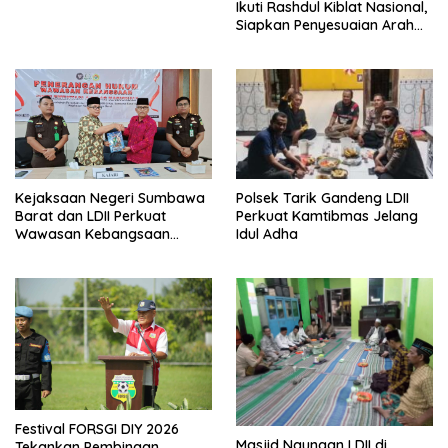
Beri Apresiasi
Ikuti Rashdul Kiblat Nasional,
Siapkan Penyesuaian Arah
Kiblat
Polsek Tarik Gandeng LDII
Kejaksaan Negeri Sumbawa
Perkuat Kamtibmas Jelang
Barat dan LDII Perkuat
Idul Adha
Wawasan Kebangsaan
Melalui Penyuluhan Hukum
Empat Pilar Kebangsaan
Festival FORSGI DIY 2026
Masjid Naungan LDII di
Tekankan Pembinaan