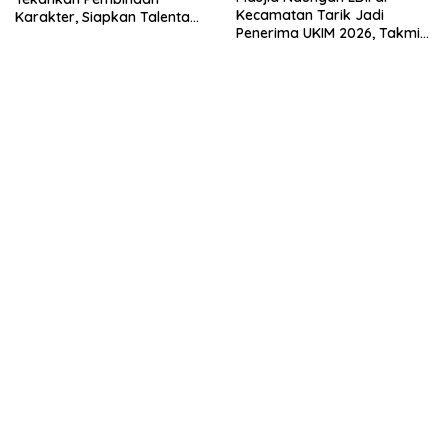
Kecamatan Tarik Jadi
Karakter, Siapkan Talenta
Penerima UKIM 2026, Takmir
Muda Menuju Nasional
Apresiasi DMI