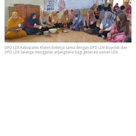
DPD LDII Kabupaten Klaten bekerja sama dengan DPD LDII Boyolali dan
DPD LDII Salatiga menggelar anjangsana bagi generasi usman LDII.