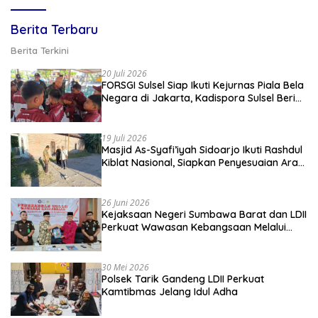
Berita Terbaru
Berita Terkini
20 Juli 2026
FORSGI Sulsel Siap Ikuti Kejurnas Piala Bela
Negara di Jakarta, Kadispora Sulsel Beri
Apresiasi
19 Juli 2026
Masjid As-Syafi’iyah Sidoarjo Ikuti Rashdul
Kiblat Nasional, Siapkan Penyesuaian Arah
Kiblat
26 Juni 2026
Kejaksaan Negeri Sumbawa Barat dan LDII
Perkuat Wawasan Kebangsaan Melalui
Penyuluhan Hukum Empat Pilar
Kebangsaan
30 Mei 2026
Polsek Tarik Gandeng LDII Perkuat
Kamtibmas Jelang Idul Adha