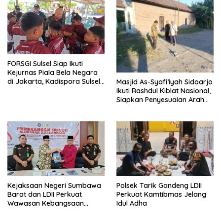
FORSGI Sulsel Siap Ikuti
Kejurnas Piala Bela Negara
di Jakarta, Kadispora Sulsel
Masjid As-Syafi’iyah Sidoarjo
Beri Apresiasi
Ikuti Rashdul Kiblat Nasional,
Siapkan Penyesuaian Arah
Kiblat
Polsek Tarik Gandeng LDII
Kejaksaan Negeri Sumbawa
Perkuat Kamtibmas Jelang
Barat dan LDII Perkuat
Idul Adha
Wawasan Kebangsaan
Melalui Penyuluhan Hukum