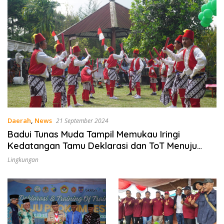
Daerah
,
News
21 September 2024
Badui Tunas Muda Tampil Memukau Iringi
Kedatangan Tamu Deklarasi dan ToT Menuju
ProKlim Lestari
Lingkungan