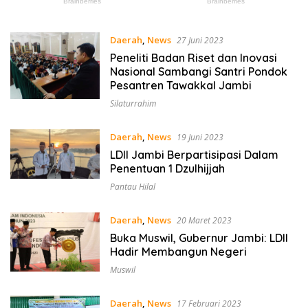
Daerah
,
News
27 Juni 2023
Peneliti Badan Riset dan Inovasi
Nasional Sambangi Santri Pondok
Pesantren Tawakkal Jambi
Silaturrahim
Daerah
,
News
19 Juni 2023
LDII Jambi Berpartisipasi Dalam
Penentuan 1 Dzulhijjah
Pantau Hilal
Daerah
,
News
20 Maret 2023
Buka Muswil, Gubernur Jambi: LDII
Hadir Membangun Negeri
Muswil
Daerah
,
News
17 Februari 2023