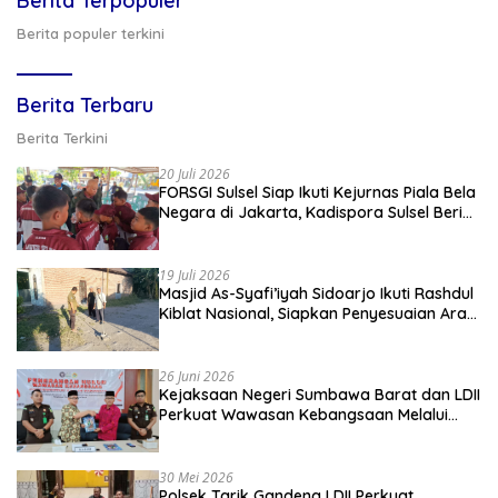
Berita Terpopuler
Berita populer terkini
Berita Terbaru
Berita Terkini
20 Juli 2026
FORSGI Sulsel Siap Ikuti Kejurnas Piala Bela
Negara di Jakarta, Kadispora Sulsel Beri
Apresiasi
19 Juli 2026
Masjid As-Syafi’iyah Sidoarjo Ikuti Rashdul
Kiblat Nasional, Siapkan Penyesuaian Arah
Kiblat
26 Juni 2026
Kejaksaan Negeri Sumbawa Barat dan LDII
Perkuat Wawasan Kebangsaan Melalui
Penyuluhan Hukum Empat Pilar
Kebangsaan
30 Mei 2026
Polsek Tarik Gandeng LDII Perkuat