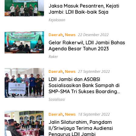
Jaksa Masuk Pesantren, Kejati
Jambi: LDII Baik-baik Saja
Kejaksaan
Daerah
,
News
22 Desember 2022
Gelar Rakerwil, LDII Jambi Bahas
Agenda Besar Tahun 2023
Raker
Daerah
,
News
27 September 2022
LDII Jambi dan ASOBSI
Sosialisasikan Bank Sampah di
SMP-SMA Tri Sukses Boarding
School
Sosialisasi
Daerah
,
News
18 September 2022
Jalin Silaturahim, Pangdam
II/Sriwijaya Terima Audiensi
Pengurus LDII Jambi