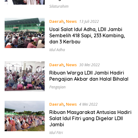
Silaturahim
Daerah
,
News
13 Juli 2022
Usai Salat Idul Adha, LDII Jambi
Sembelih 418 Sapi, 233 Kambing,
dan 3 Kerbau
Idul Adha
Daerah
,
News
30 Mei 2022
Ribuan Warga LDII Jambi Hadiri
Pengajian Akbar dan Halal Bihalal
Pengajian
Daerah
,
News
4 Mei 2022
Ribuan Masyarakat Antusias Hadiri
Salat Idul Fitri yang Digelar LDII
Jambi
Idul Fitri