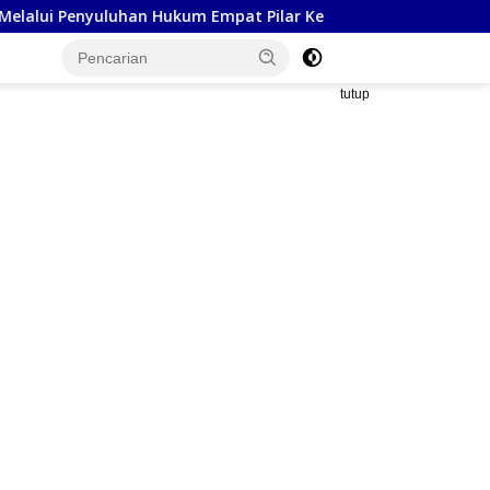
 Hukum Empat Pilar Kebangsaan
Polsek Tarik Gandeng L
tutup