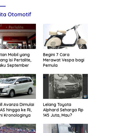
ita Otomotif
tan Mobil yang
Begini 7 Cara
ang Isi Pertalite,
Merawat Vespa bagi
aku September
Pemula
ll Avanza Dimulai
Lelang Toyota
 AS hingga ke RI,
Alphard Seharga Rp
ni Kronologinya
145 Juta, Mau?