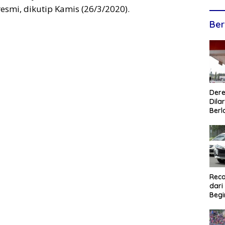
esmi, dikutip Kamis (26/3/2020).
Ber
Dere
Dilar
Berl
Reca
dari
Begi