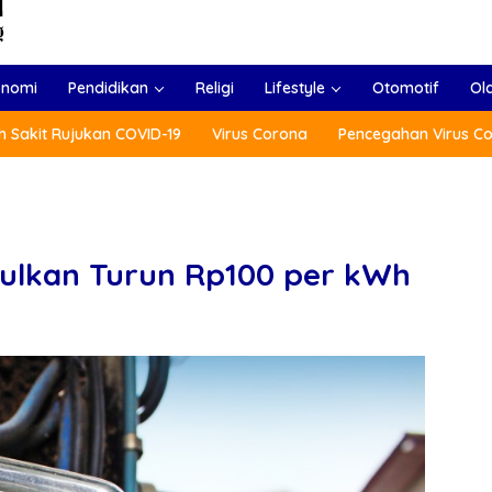
onomi
Pendidikan
Religi
Lifestyle
Otomotif
Ol
 Sakit Rujukan COVID-19
Virus Corona
Pencegahan Virus C
iusulkan Turun Rp100 per kWh