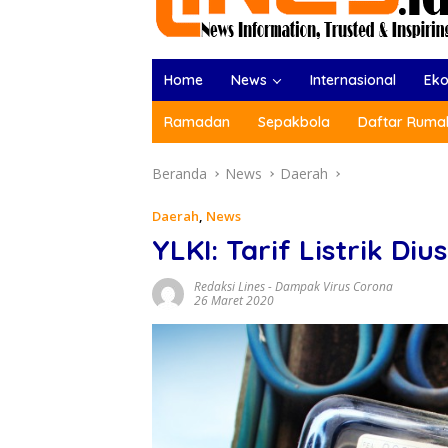
Home
News
Internasional
Ek
Ramadan
Sepakbola
Daftar Rumah
Beranda
News
Daerah
Daerah
,
News
YLKI: Tarif Listrik D
Redaksi Lines
-
Dampak Virus Corona
26 Maret 2020