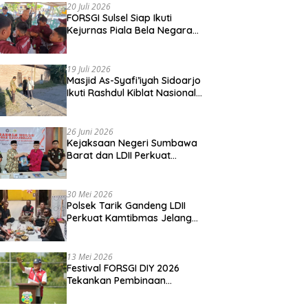
20 Juli 2026
FORSGI Sulsel Siap Ikuti
Kejurnas Piala Bela Negara
di Jakarta, Kadispora Sulsel
Beri Apresiasi
19 Juli 2026
Masjid As-Syafi’iyah Sidoarjo
Ikuti Rashdul Kiblat Nasional,
Siapkan Penyesuaian Arah
Kiblat
26 Juni 2026
Kejaksaan Negeri Sumbawa
Barat dan LDII Perkuat
Wawasan Kebangsaan
Melalui Penyuluhan Hukum
Empat Pilar Kebangsaan
30 Mei 2026
Polsek Tarik Gandeng LDII
Perkuat Kamtibmas Jelang
Idul Adha
13 Mei 2026
Festival FORSGI DIY 2026
Tekankan Pembinaan
Karakter, Siapkan Talenta
Muda Menuju Nasional