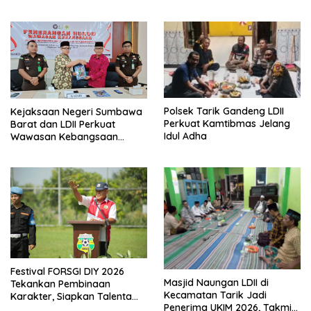
Kiblat
Polsek Tarik Gandeng LDII
Kejaksaan Negeri Sumbawa
Perkuat Kamtibmas Jelang
Barat dan LDII Perkuat
Idul Adha
Wawasan Kebangsaan
Melalui Penyuluhan Hukum
Empat Pilar Kebangsaan
Festival FORSGI DIY 2026
Masjid Naungan LDII di
Tekankan Pembinaan
Kecamatan Tarik Jadi
Karakter, Siapkan Talenta
Penerima UKIM 2026, Takmir
Muda Menuju Nasional