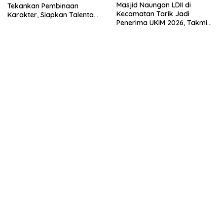
Masjid Naungan LDII di
Tekankan Pembinaan
Kecamatan Tarik Jadi
Karakter, Siapkan Talenta
Penerima UKIM 2026, Takmir
Muda Menuju Nasional
Apresiasi DMI