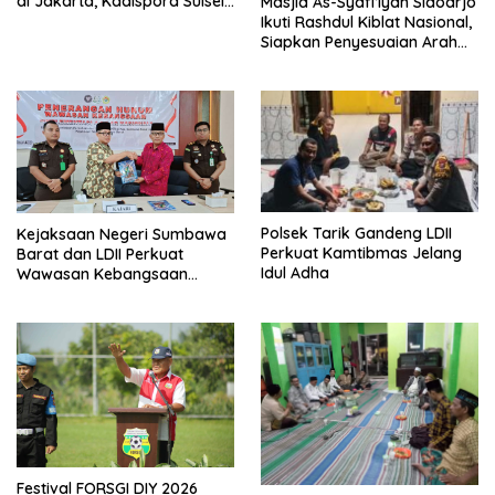
di Jakarta, Kadispora Sulsel
Masjid As-Syafi’iyah Sidoarjo
Beri Apresiasi
Ikuti Rashdul Kiblat Nasional,
Siapkan Penyesuaian Arah
Kiblat
Polsek Tarik Gandeng LDII
Kejaksaan Negeri Sumbawa
Perkuat Kamtibmas Jelang
Barat dan LDII Perkuat
Idul Adha
Wawasan Kebangsaan
Melalui Penyuluhan Hukum
Empat Pilar Kebangsaan
Festival FORSGI DIY 2026