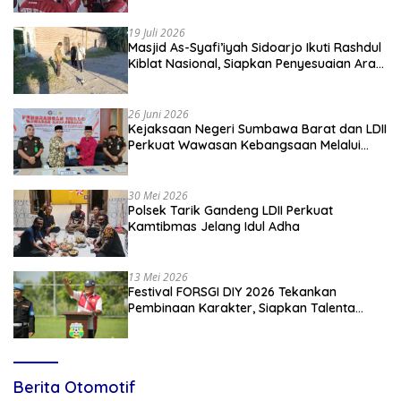
19 Juli 2026
Masjid As-Syafi’iyah Sidoarjo Ikuti Rashdul
Kiblat Nasional, Siapkan Penyesuaian Arah
Kiblat
26 Juni 2026
Kejaksaan Negeri Sumbawa Barat dan LDII
Perkuat Wawasan Kebangsaan Melalui
Penyuluhan Hukum Empat Pilar
Kebangsaan
30 Mei 2026
Polsek Tarik Gandeng LDII Perkuat
Kamtibmas Jelang Idul Adha
13 Mei 2026
Festival FORSGI DIY 2026 Tekankan
Pembinaan Karakter, Siapkan Talenta
Muda Menuju Nasional
Berita Otomotif