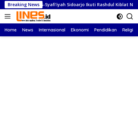
Langsung
jid As-Syafi’iyah Sidoarjo Ikuti Rashdul Kiblat Nasional, Siapka
Breaking News
ke
konten
Home
News
Internasional
Ekonomi
Pendidikan
Religi