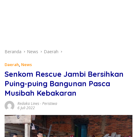
Beranda
News
Daerah
Daerah
,
News
Senkom Rescue Jambi Bersihkan
Puing-puing Bangunan Pasca
Musibah Kebakaran
Redaksi Lines
-
Peristiwa
6 Juli 2022