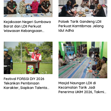
Polsek Tarik Gandeng LDII
Kejaksaan Negeri Sumbawa
Perkuat Kamtibmas Jelang
Barat dan LDII Perkuat
Idul Adha
Wawasan Kebangsaan
Melalui Penyuluhan Hukum
Empat Pilar Kebangsaan
Festival FORSGI DIY 2026
Masjid Naungan LDII di
Tekankan Pembinaan
Kecamatan Tarik Jadi
Karakter, Siapkan Talenta
Penerima UKIM 2026, Takmir
Muda Menuju Nasional
Apresiasi DMI