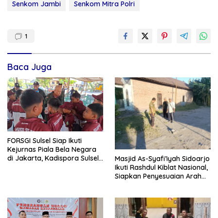
Senkom Jambi
Senkom Mitra Polri
1
Baca Juga
FORSGI Sulsel Siap Ikuti
Kejurnas Piala Bela Negara
di Jakarta, Kadispora Sulsel
Masjid As-Syafi’iyah Sidoarjo
Beri Apresiasi
Ikuti Rashdul Kiblat Nasional,
Siapkan Penyesuaian Arah
Kiblat