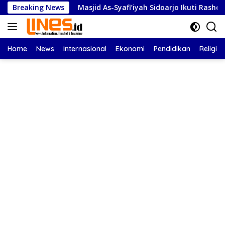
Langsung
iasi
Breaking News
Masjid As-Syafi’iyah Sidoarjo Ikuti Rashdul Kiblat 
ke
konten
Home
News
Internasional
Ekonomi
Pendidikan
Religi