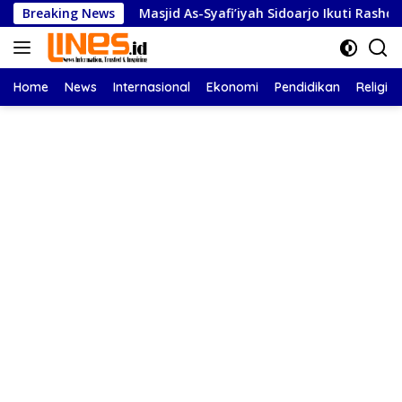
Langsung
Breaking News
Masjid As-Syafi’iyah Sidoarjo Ikuti Rashdul Kiblat Nasion
ke
konten
Home
News
Internasional
Ekonomi
Pendidikan
Religi