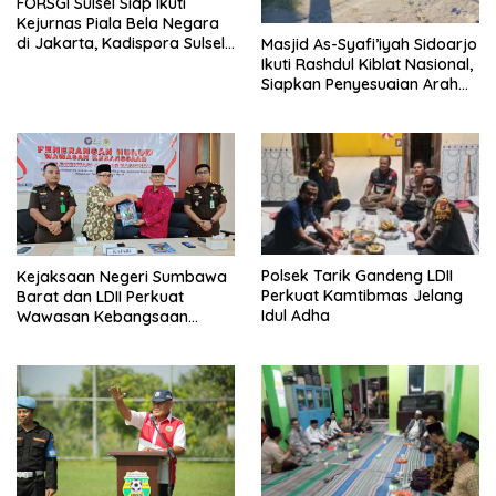
FORSGI Sulsel Siap Ikuti
Kejurnas Piala Bela Negara
di Jakarta, Kadispora Sulsel
Masjid As-Syafi’iyah Sidoarjo
Beri Apresiasi
Ikuti Rashdul Kiblat Nasional,
Siapkan Penyesuaian Arah
Kiblat
Polsek Tarik Gandeng LDII
Kejaksaan Negeri Sumbawa
Perkuat Kamtibmas Jelang
Barat dan LDII Perkuat
Idul Adha
Wawasan Kebangsaan
Melalui Penyuluhan Hukum
Empat Pilar Kebangsaan