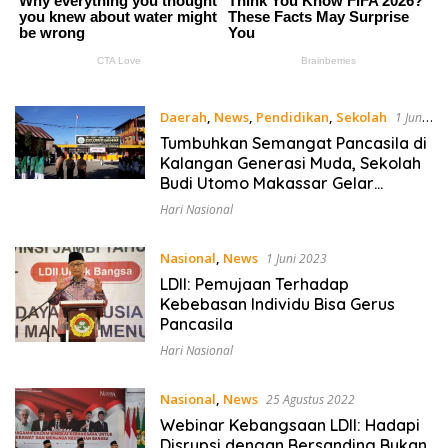
Daerah
,
News
,
Pendidikan
,
Sekolah
1 Juni
2023
Tumbuhkan Semangat Pancasila di
Kalangan Generasi Muda, Sekolah
Budi Utomo Makassar Gelar
Upacara Bendera
Hari Nasional
Nasional
,
News
1 Juni 2023
LDII: Pemujaan Terhadap
Kebebasan Individu Bisa Gerus
Pancasila
Hari Nasional
Nasional
,
News
25 Agustus 2022
Webinar Kebangsaan LDII: Hadapi
Disrupsi dengan Bersanding Bukan