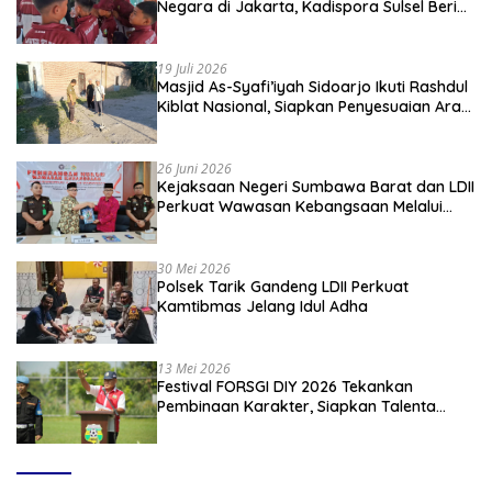
Negara di Jakarta, Kadispora Sulsel Beri
Apresiasi
19 Juli 2026
Masjid As-Syafi’iyah Sidoarjo Ikuti Rashdul
Kiblat Nasional, Siapkan Penyesuaian Arah
Kiblat
26 Juni 2026
Kejaksaan Negeri Sumbawa Barat dan LDII
Perkuat Wawasan Kebangsaan Melalui
Penyuluhan Hukum Empat Pilar
Kebangsaan
30 Mei 2026
Polsek Tarik Gandeng LDII Perkuat
Kamtibmas Jelang Idul Adha
13 Mei 2026
Festival FORSGI DIY 2026 Tekankan
Pembinaan Karakter, Siapkan Talenta
Muda Menuju Nasional