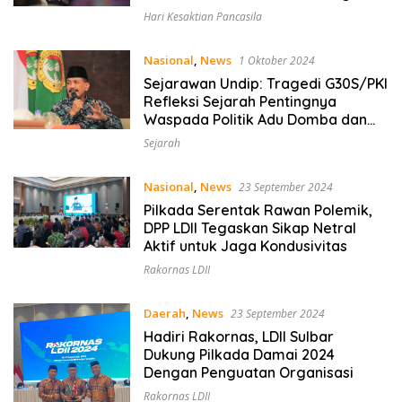
Hari Kesaktian Pancasila
Nasional
,
News
1 Oktober 2024
Sejarawan Undip: Tragedi G30S/PKI
Refleksi Sejarah Pentingnya
Waspada Politik Adu Domba dan
Dewasa dalam Berdemokrasi
Sejarah
Nasional
,
News
23 September 2024
Pilkada Serentak Rawan Polemik,
DPP LDII Tegaskan Sikap Netral
Aktif untuk Jaga Kondusivitas
Rakornas LDII
Daerah
,
News
23 September 2024
Hadiri Rakornas, LDII Sulbar
Dukung Pilkada Damai 2024
Dengan Penguatan Organisasi
Rakornas LDII