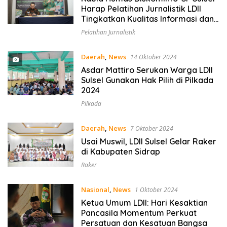
Harap Pelatihan Jurnalistik LDII
Tingkatkan Kualitas Informasi dan
Jurnalistik Beretika
Pelatihan Jurnalistik
Daerah
,
News
14 Oktober 2024
Asdar Mattiro Serukan Warga LDII
Sulsel Gunakan Hak Pilih di Pilkada
2024
Pilkada
Daerah
,
News
7 Oktober 2024
Usai Muswil, LDII Sulsel Gelar Raker
di Kabupaten Sidrap
Raker
Nasional
,
News
1 Oktober 2024
Ketua Umum LDII: Hari Kesaktian
Pancasila Momentum Perkuat
Persatuan dan Kesatuan Bangsa