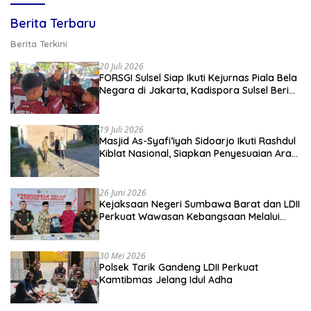
Berita Terbaru
Berita Terkini
20 Juli 2026
FORSGI Sulsel Siap Ikuti Kejurnas Piala Bela
Negara di Jakarta, Kadispora Sulsel Beri
Apresiasi
19 Juli 2026
Masjid As-Syafi’iyah Sidoarjo Ikuti Rashdul
Kiblat Nasional, Siapkan Penyesuaian Arah
Kiblat
26 Juni 2026
Kejaksaan Negeri Sumbawa Barat dan LDII
Perkuat Wawasan Kebangsaan Melalui
Penyuluhan Hukum Empat Pilar
Kebangsaan
30 Mei 2026
Polsek Tarik Gandeng LDII Perkuat
Kamtibmas Jelang Idul Adha