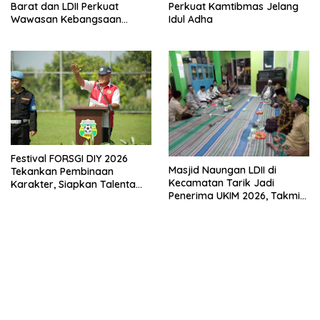
Perkuat Kamtibmas Jelang
Barat dan LDII Perkuat
Idul Adha
Wawasan Kebangsaan
Melalui Penyuluhan Hukum
Empat Pilar Kebangsaan
Festival FORSGI DIY 2026
Masjid Naungan LDII di
Tekankan Pembinaan
Kecamatan Tarik Jadi
Karakter, Siapkan Talenta
Penerima UKIM 2026, Takmir
Muda Menuju Nasional
Apresiasi DMI