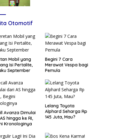
Karakter, Siapkan Talenta
Muda Menuju Nasional
ita Otomotif
tan Mobil yang
Begini 7 Cara
ang Isi Pertalite,
Merawat Vespa bagi
aku September
Pemula
Lelang Toyota
Alphard Seharga Rp
ll Avanza Dimulai
145 Juta, Mau?
 AS hingga ke RI,
ni Kronologinya