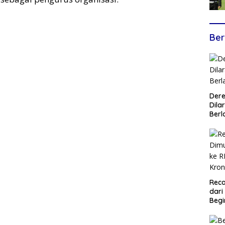
Ber
Dere
Dilar
Berl
Reca
dari
Begi