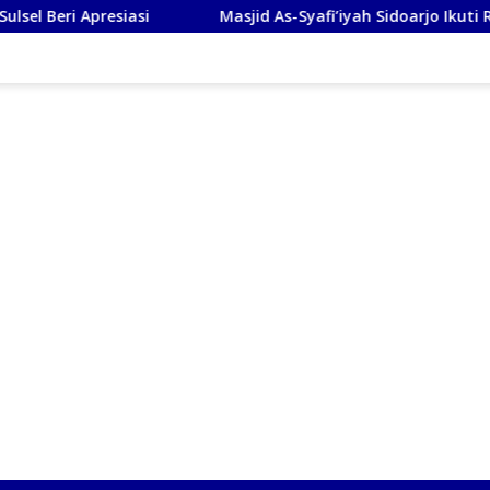
Masjid As-Syafi’iyah Sidoarjo Ikuti Rashdul Kiblat Nas