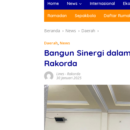
Home
News
Internasional
Ek
Ramadan
Sepakbola
Daftar Rumah
Beranda
News
Daerah
Daerah
,
News
Bangun Sinergi dalam
Rakorda
Lines
-
Rakorda
30 Januari 2025