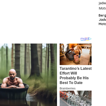
Bergu
Jadw
Mot