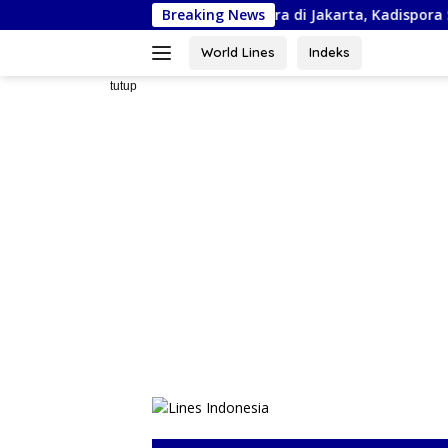
Langsung
nas Piala Bela Negara di Jakarta, Kadispora Sulsel Beri Apresiasi
Breaking News
ke
konten
World Lines
Indeks
tutup