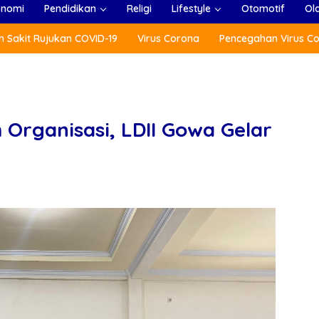
onomi
Pendidikan
Religi
Lifestyle
Otomotif
Ol
 Sakit Rujukan COVID-19
Virus Corona
Pencegahan Virus C
 Organisasi, LDII Gowa Gelar