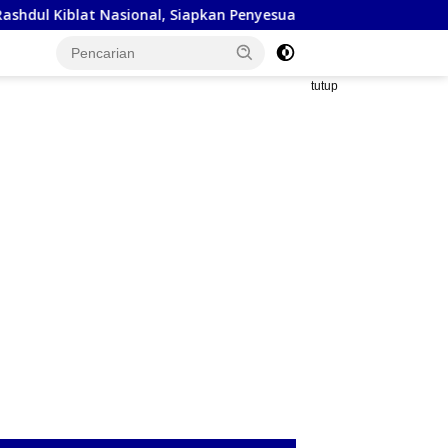
ional, Siapkan Penyesuaian Arah Kiblat
Kejaksaan Neger
tutup