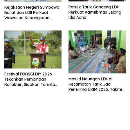
Polsek Tarik Gandeng LDII
Kejaksaan Negeri Sumbawa
Perkuat Kamtibmas Jelang
Barat dan LDII Perkuat
Idul Adha
Wawasan Kebangsaan
Melalui Penyuluhan Hukum
Empat Pilar Kebangsaan
Festival FORSGI DIY 2026
Masjid Naungan LDII di
Tekankan Pembinaan
Kecamatan Tarik Jadi
Karakter, Siapkan Talenta
Penerima UKIM 2026, Takmir
Muda Menuju Nasional
Apresiasi DMI