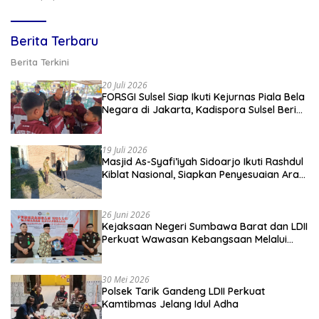
Berita Terbaru
Berita Terkini
20 Juli 2026
FORSGI Sulsel Siap Ikuti Kejurnas Piala Bela
Negara di Jakarta, Kadispora Sulsel Beri
Apresiasi
19 Juli 2026
Masjid As-Syafi’iyah Sidoarjo Ikuti Rashdul
Kiblat Nasional, Siapkan Penyesuaian Arah
Kiblat
26 Juni 2026
Kejaksaan Negeri Sumbawa Barat dan LDII
Perkuat Wawasan Kebangsaan Melalui
Penyuluhan Hukum Empat Pilar
Kebangsaan
30 Mei 2026
Polsek Tarik Gandeng LDII Perkuat
Kamtibmas Jelang Idul Adha