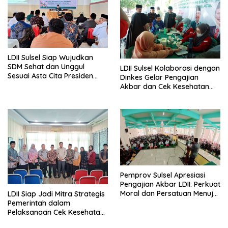
LDII Sulsel Siap Wujudkan
SDM Sehat dan Unggul
LDII Sulsel Kolaborasi dengan
Sesuai Asta Cita Presiden
Dinkes Gelar Pengajian
Prabowo
Akbar dan Cek Kesehatan
Gratis di Makassar
Pemprov Sulsel Apresiasi
Pengajian Akbar LDII: Perkuat
Moral dan Persatuan Menuju
LDII Siap Jadi Mitra Strategis
Indonesia Emas 2045
Pemerintah dalam
Pelaksanaan Cek Kesehatan
Gratis di Sulawesi Selatan