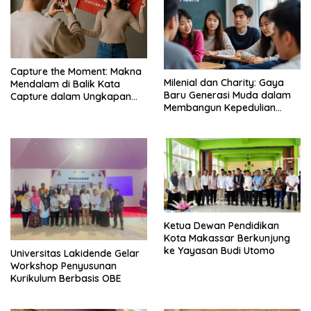
Capture the Moment: Makna
Milenial dan Charity: Gaya
Mendalam di Balik Kata
Baru Generasi Muda dalam
Capture dalam Ungkapan
Membangun Kepedulian
Populer – EF EFEKTA English
Sosial – EF EFEKTA English
for Adults
for Adults
Ketua Dewan Pendidikan
Kota Makassar Berkunjung
ke Yayasan Budi Utomo
Universitas Lakidende Gelar
Workshop Penyusunan
Kurikulum Berbasis OBE