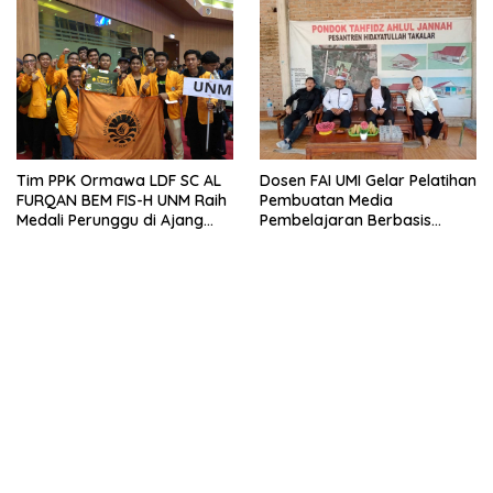
Tim PPK Ormawa LDF SC AL
Dosen FAI UMI Gelar Pelatihan
FURQAN BEM FIS-H UNM Raih
Pembuatan Media
Medali Perunggu di Ajang
Pembelajaran Berbasis
Bergengsi Abdidaya
Powerpoint Interaktif di
Ormawa 2023
Pondok Tahfidz Ahlul Jannah