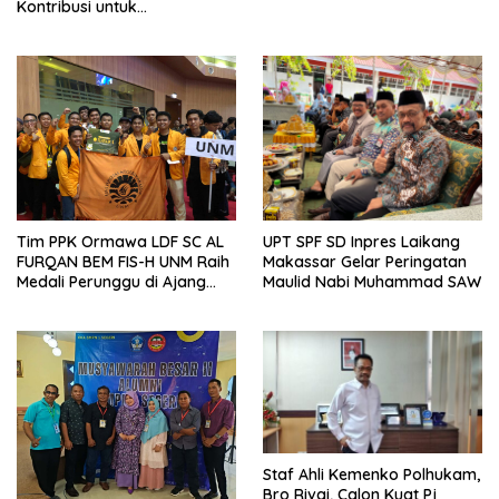
Kontribusi untuk
Pembangunan Bangsa
Tim PPK Ormawa LDF SC AL
UPT SPF SD Inpres Laikang
FURQAN BEM FIS-H UNM Raih
Makassar Gelar Peringatan
Medali Perunggu di Ajang
Maulid Nabi Muhammad SAW
Bergengsi Abdidaya
Ormawa 2023
Staf Ahli Kemenko Polhukam,
Bro Rivai, Calon Kuat Pj