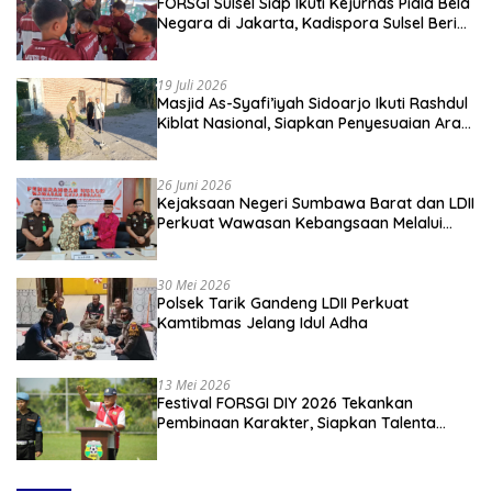
FORSGI Sulsel Siap Ikuti Kejurnas Piala Bela
Negara di Jakarta, Kadispora Sulsel Beri
Apresiasi
19 Juli 2026
Masjid As-Syafi’iyah Sidoarjo Ikuti Rashdul
Kiblat Nasional, Siapkan Penyesuaian Arah
Kiblat
26 Juni 2026
Kejaksaan Negeri Sumbawa Barat dan LDII
Perkuat Wawasan Kebangsaan Melalui
Penyuluhan Hukum Empat Pilar
Kebangsaan
30 Mei 2026
Polsek Tarik Gandeng LDII Perkuat
Kamtibmas Jelang Idul Adha
13 Mei 2026
Festival FORSGI DIY 2026 Tekankan
Pembinaan Karakter, Siapkan Talenta
Muda Menuju Nasional