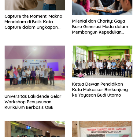
Capture the Moment: Makna
Milenial dan Charity: Gaya
Mendalam di Balik Kata
Baru Generasi Muda dalam
Capture dalam Ungkapan
Membangun Kepedulian
Populer – EF EFEKTA English
Sosial – EF EFEKTA English
for Adults
for Adults
Ketua Dewan Pendidikan
Kota Makassar Berkunjung
ke Yayasan Budi Utomo
Universitas Lakidende Gelar
Workshop Penyusunan
Kurikulum Berbasis OBE