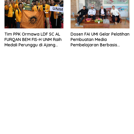
Tim PPK Ormawa LDF SC AL
Dosen FAI UMI Gelar Pelatihan
FURQAN BEM FIS-H UNM Raih
Pembuatan Media
Medali Perunggu di Ajang
Pembelajaran Berbasis
Bergengsi Abdidaya
Powerpoint Interaktif di
Ormawa 2023
Pondok Tahfidz Ahlul Jannah