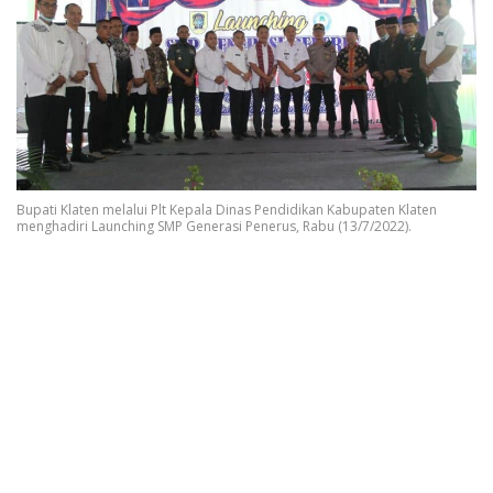
Bupati Klaten melalui Plt Kepala Dinas Pendidikan Kabupaten Klaten
menghadiri Launching SMP Generasi Penerus, Rabu (13/7/2022).