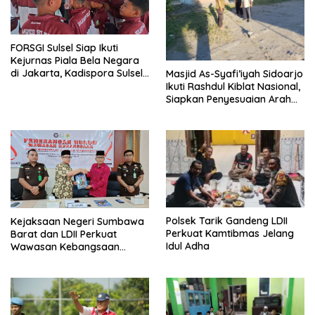
FORSGI Sulsel Siap Ikuti
Kejurnas Piala Bela Negara
di Jakarta, Kadispora Sulsel
Masjid As-Syafi’iyah Sidoarjo
Beri Apresiasi
Ikuti Rashdul Kiblat Nasional,
Siapkan Penyesuaian Arah
Kiblat
Polsek Tarik Gandeng LDII
Kejaksaan Negeri Sumbawa
Perkuat Kamtibmas Jelang
Barat dan LDII Perkuat
Idul Adha
Wawasan Kebangsaan
Melalui Penyuluhan Hukum
Empat Pilar Kebangsaan