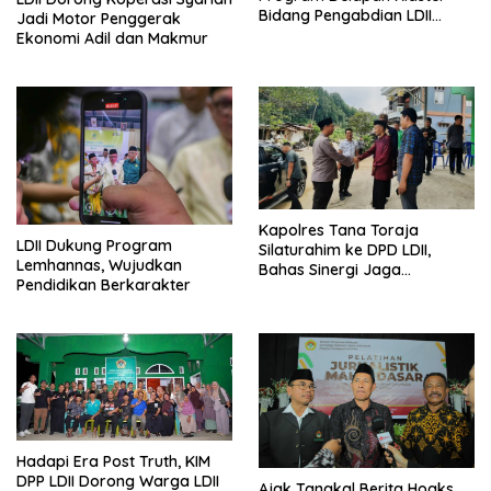
Bidang Pengabdian LDII
Jadi Motor Penggerak
Untuk Bangsa
Ekonomi Adil dan Makmur
Kapolres Tana Toraja
LDII Dukung Program
Silaturahim ke DPD LDII,
Lemhannas, Wujudkan
Bahas Sinergi Jaga
Pendidikan Berkarakter
Kamtibmas
Hadapi Era Post Truth, KIM
DPP LDII Dorong Warga LDII
Ajak Tangkal Berita Hoaks,