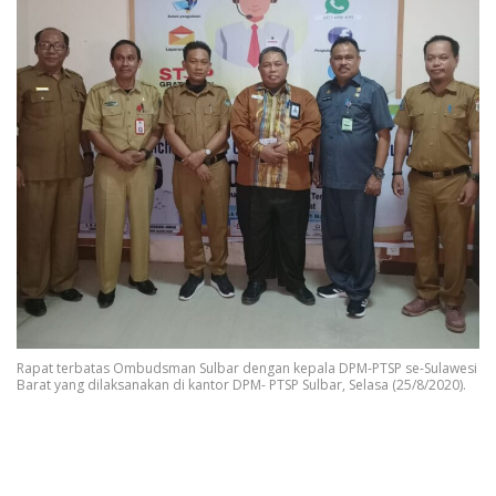
Rapat terbatas Ombudsman Sulbar dengan kepala DPM-PTSP se-Sulawesi
Barat yang dilaksanakan di kantor DPM- PTSP Sulbar, Selasa (25/8/2020).