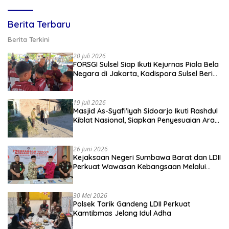
Berita Terbaru
Berita Terkini
20 Juli 2026
FORSGI Sulsel Siap Ikuti Kejurnas Piala Bela
Negara di Jakarta, Kadispora Sulsel Beri
Apresiasi
19 Juli 2026
Masjid As-Syafi’iyah Sidoarjo Ikuti Rashdul
Kiblat Nasional, Siapkan Penyesuaian Arah
Kiblat
26 Juni 2026
Kejaksaan Negeri Sumbawa Barat dan LDII
Perkuat Wawasan Kebangsaan Melalui
Penyuluhan Hukum Empat Pilar
Kebangsaan
30 Mei 2026
Polsek Tarik Gandeng LDII Perkuat
Kamtibmas Jelang Idul Adha