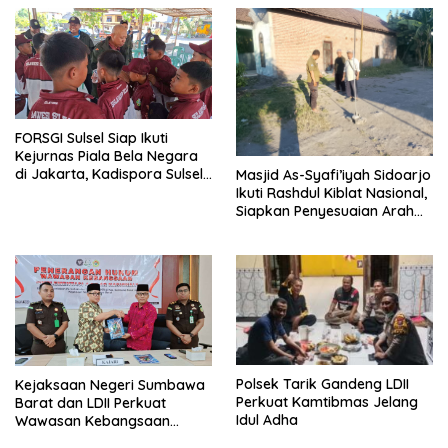
FORSGI Sulsel Siap Ikuti
Kejurnas Piala Bela Negara
di Jakarta, Kadispora Sulsel
Masjid As-Syafi’iyah Sidoarjo
Beri Apresiasi
Ikuti Rashdul Kiblat Nasional,
Siapkan Penyesuaian Arah
Kiblat
Polsek Tarik Gandeng LDII
Kejaksaan Negeri Sumbawa
Perkuat Kamtibmas Jelang
Barat dan LDII Perkuat
Idul Adha
Wawasan Kebangsaan
Melalui Penyuluhan Hukum