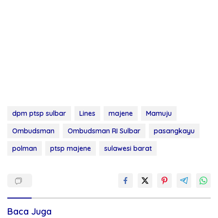
dpm ptsp sulbar
Lines
majene
Mamuju
Ombudsman
Ombudsman RI Sulbar
pasangkayu
polman
ptsp majene
sulawesi barat
Baca Juga