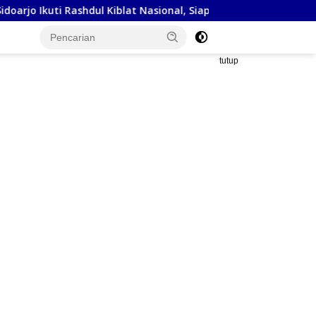
hdul Kiblat Nasional, Siapkan Penyesuaian Arah Kiblat
K
tutup