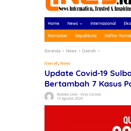
Home
News
Internasional
Ek
Ramadan
Sepakbola
Daftar Rumah
Beranda
News
Daerah
Daerah
,
News
Update Covid-19 Sulba
Bertambah 7 Kasus Po
Redaksi Lines
-
Virus Corona
15 Agustus 2020