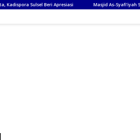
l Beri Apresiasi
Masjid As-Syafi’iyah Sidoarjo Ikuti Ras