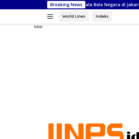
Langsung
Siap Ikuti Kejurnas Piala Bela Negara di Jakarta, Kadispora Sulse
Breaking News
ke
konten
World Lines
Indeks
tutup