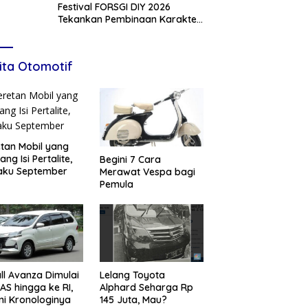
Festival FORSGI DIY 2026
Tekankan Pembinaan Karakter,
Siapkan Talenta Muda Menuju
Nasional
ita Otomotif
tan Mobil yang
ang Isi Pertalite,
Begini 7 Cara
aku September
Merawat Vespa bagi
Pemula
ll Avanza Dimulai
Lelang Toyota
 AS hingga ke RI,
Alphard Seharga Rp
ni Kronologinya
145 Juta, Mau?