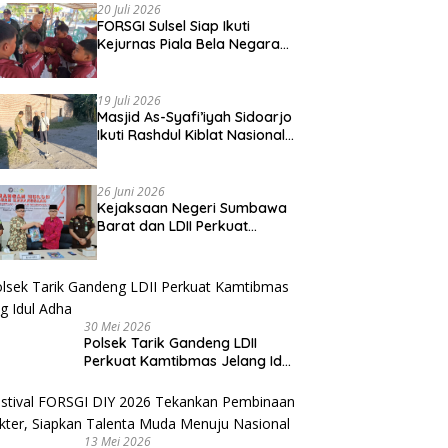
20 Juli 2026
FORSGI Sulsel Siap Ikuti
Kejurnas Piala Bela Negara
di Jakarta, Kadispora Sulsel
Beri Apresiasi
19 Juli 2026
Masjid As-Syafi’iyah Sidoarjo
Ikuti Rashdul Kiblat Nasional,
Siapkan Penyesuaian Arah
Kiblat
26 Juni 2026
Kejaksaan Negeri Sumbawa
Barat dan LDII Perkuat
Wawasan Kebangsaan
Melalui Penyuluhan Hukum
Empat Pilar Kebangsaan
30 Mei 2026
Polsek Tarik Gandeng LDII
Perkuat Kamtibmas Jelang Idul
Adha
13 Mei 2026