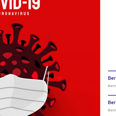
Ber
Berit
Ber
Berit