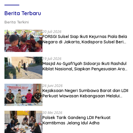
Berita Terbaru
Berita Terkini
20 Juli 2026
FORSGI Sulsel Siap Ikuti Kejurnas Piala Bela
Negara di Jakarta, Kadispora Sulsel Beri
Apresiasi
19 Juli 2026
Masjid As-Syafi’iyah Sidoarjo Ikuti Rashdul
Kiblat Nasional, Siapkan Penyesuaian Arah
Kiblat
26 Juni 2026
Kejaksaan Negeri Sumbawa Barat dan LDII
Perkuat Wawasan Kebangsaan Melalui
Penyuluhan Hukum Empat Pilar
Kebangsaan
30 Mei 2026
Polsek Tarik Gandeng LDII Perkuat
Kamtibmas Jelang Idul Adha