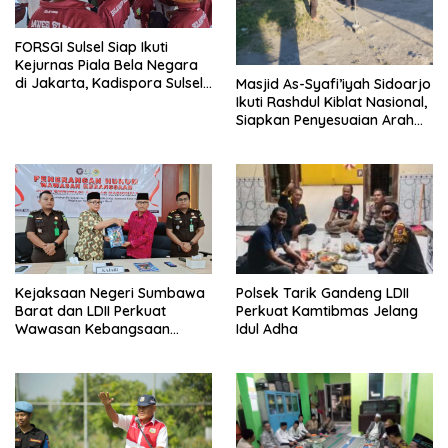
FORSGI Sulsel Siap Ikuti
Kejurnas Piala Bela Negara
di Jakarta, Kadispora Sulsel
Masjid As-Syafi’iyah Sidoarjo
Beri Apresiasi
Ikuti Rashdul Kiblat Nasional,
Siapkan Penyesuaian Arah
Kiblat
Polsek Tarik Gandeng LDII
Kejaksaan Negeri Sumbawa
Perkuat Kamtibmas Jelang
Barat dan LDII Perkuat
Idul Adha
Wawasan Kebangsaan
Melalui Penyuluhan Hukum
Empat Pilar Kebangsaan