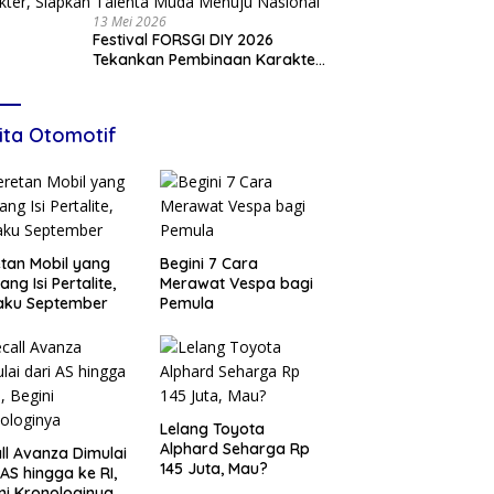
13 Mei 2026
Festival FORSGI DIY 2026
Tekankan Pembinaan Karakter,
Siapkan Talenta Muda Menuju
Nasional
ita Otomotif
tan Mobil yang
Begini 7 Cara
ang Isi Pertalite,
Merawat Vespa bagi
aku September
Pemula
Lelang Toyota
Alphard Seharga Rp
ll Avanza Dimulai
145 Juta, Mau?
 AS hingga ke RI,
ni Kronologinya