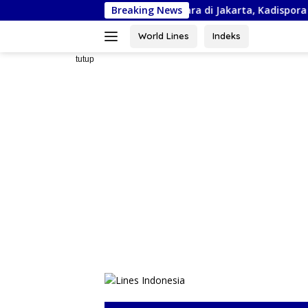
Langsung
ejurnas Piala Bela Negara di Jakarta, Kadispora Sulsel Beri Apres
Breaking News
ke
konten
World Lines
Indeks
tutup