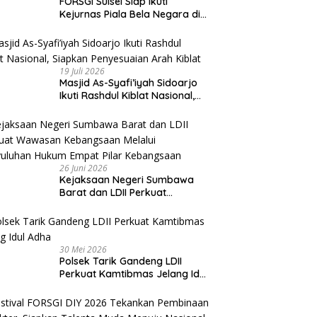
FORSGI Sulsel Siap Ikuti
Kejurnas Piala Bela Negara di
Jakarta, Kadispora Sulsel Beri
Apresiasi
19 Juli 2026
Masjid As-Syafi’iyah Sidoarjo
Ikuti Rashdul Kiblat Nasional,
Siapkan Penyesuaian Arah
Kiblat
26 Juni 2026
Kejaksaan Negeri Sumbawa
Barat dan LDII Perkuat
Wawasan Kebangsaan Melalui
Penyuluhan Hukum Empat Pilar
Kebangsaan
30 Mei 2026
Polsek Tarik Gandeng LDII
Perkuat Kamtibmas Jelang Idul
Adha