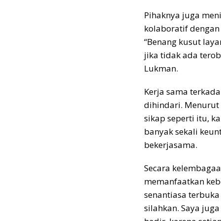
Pihaknya juga men
kolaboratif dengan
“Benang kusut layan
jika tidak ada ter
Lukman.
Kerja sama terkad
dihindari. Menuru
sikap seperti itu,
banyak sekali keun
bekerjasama.
Secara kelembaga
memanfaatkan ke
senantiasa terbuka
silahkan. Saya jug