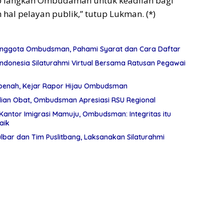
iap langkah Ombudaman untuk keadilan bagi
hal pelayan publik,” tutup Lukman. (*)
 Anggota Ombudsman, Pahami Syarat dan Cara Daftar
donesia Silaturahmi Virtual Bersama Ratusan Pegawai
rbenah, Kejar Rapor Hijau Ombudsman
ian Obat, Ombudsman Apresiasi RSU Regional
a Kantor Imigrasi Mamuju, Ombudsman: Integritas itu
aik
ar dan Tim Puslitbang, Laksanakan Silaturahmi