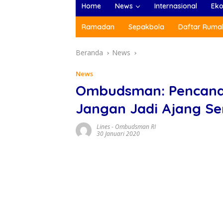
Home
News
Internasional
Ek
Ramadan
Sepakbola
Daftar Rumah
Beranda
News
News
Ombudsman: Pencanan
Jangan Jadi Ajang Se
Lines
-
Ombudsman RI
30 Januari 2020