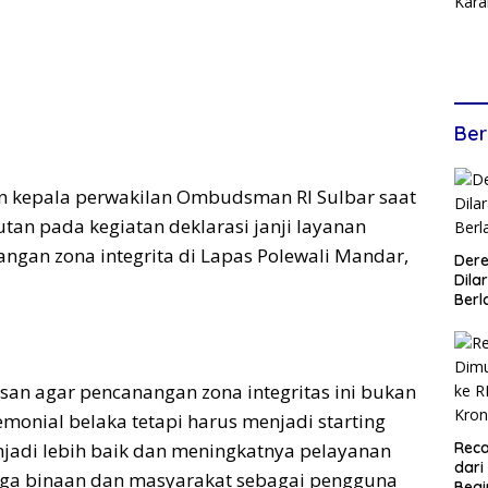
Ber
an kepala perwakilan Ombudsman RI Sulbar saat
n pada kegiatan deklarasi janji layanan
angan zona integrita di Lapas Polewali Mandar,
Dere
Dilar
Berl
an agar pencanangan zona integritas ini bukan
emonial belaka tetapi harus menjadi starting
njadi lebih baik dan meningkatnya pelayanan
Reca
dari
ga binaan dan masyarakat sebagai pengguna
Begi