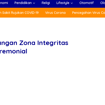
onomi
Pendidikan
Religi
Lifestyle
Otomotif
Ol
 Sakit Rujukan COVID-19
Virus Corona
Pencegahan Virus C
gan Zona Integritas
remonial