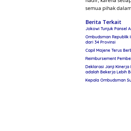
hadir, karena set
semua pihak dalam 
Berita Terkait
Jokowi Tunjuk Pansel
Ombudsman Republik In
dari 34 Provinsi
Capil Majene Terus Be
Reimbursement Pembel
Deklarasi Janji Kinerj
adalah Bekerja Lebih B
Kepala Ombudsman Sulb