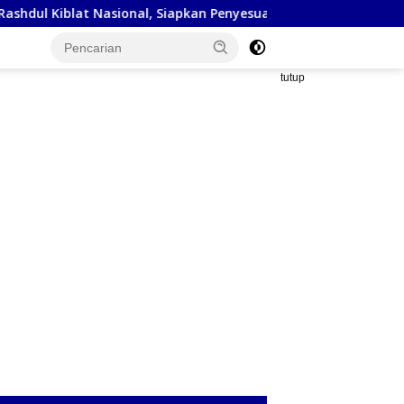
Nasional, Siapkan Penyesuaian Arah Kiblat
Kejaksaan Ne
tutup