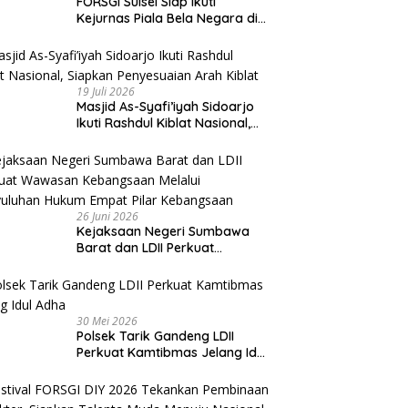
FORSGI Sulsel Siap Ikuti
Kejurnas Piala Bela Negara di
Jakarta, Kadispora Sulsel Beri
Apresiasi
19 Juli 2026
Masjid As-Syafi’iyah Sidoarjo
Ikuti Rashdul Kiblat Nasional,
Siapkan Penyesuaian Arah
Kiblat
26 Juni 2026
Kejaksaan Negeri Sumbawa
Barat dan LDII Perkuat
Wawasan Kebangsaan Melalui
Penyuluhan Hukum Empat Pilar
Kebangsaan
30 Mei 2026
Polsek Tarik Gandeng LDII
Perkuat Kamtibmas Jelang Idul
Adha