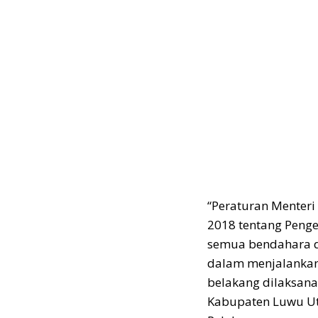
“Peraturan Menter
2018 tentang Peng
semua bendahara de
dalam menjalankan 
belakang dilaksanak
Kabupaten Luwu Uta