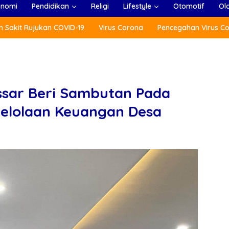
onomi
Pendidikan
Religi
Lifestyle
Otomotif
Ol
 Sakit Rujukan COVID-19
Virus Corona
Pencegahan Virus C
ssar Beri Sambutan Pada
ngelolaan Keuangan Desa