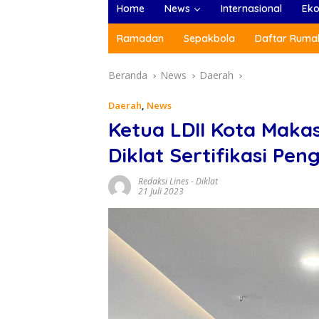
Home
News
Internasional
Ek
Ramadan
Sepakbola
Daftar Rumah
Beranda
News
Daerah
Daerah
,
News
Ketua LDII Kota Maka
Diklat Sertifikasi Pe
Redaksi Lines
-
Diklat
21 Juli 2023