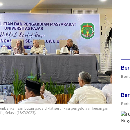
Ber
Berit
Ber
Berit
emberikan sambutan pada diklat sertifikasi pengelolaan keuangan
, Selasa (18/7/2023).