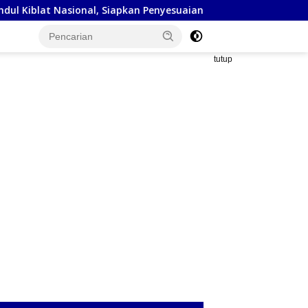
sional, Siapkan Penyesuaian Arah Kiblat
Kejaksaan Nege
tutup