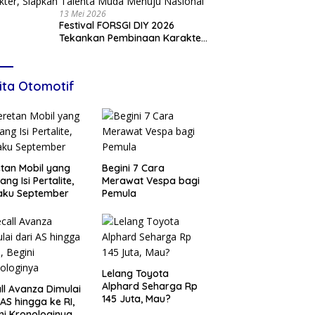
13 Mei 2026
Festival FORSGI DIY 2026
Tekankan Pembinaan Karakter,
Siapkan Talenta Muda Menuju
Nasional
ita Otomotif
tan Mobil yang
Begini 7 Cara
ang Isi Pertalite,
Merawat Vespa bagi
aku September
Pemula
Lelang Toyota
Alphard Seharga Rp
ll Avanza Dimulai
145 Juta, Mau?
 AS hingga ke RI,
ni Kronologinya