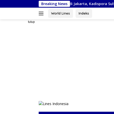
Langsung
urnas Piala Bela Negara di Jakarta, Kadispora Sulsel Beri Apresias
Breaking News
ke
konten
World Lines
Indeks
tutup