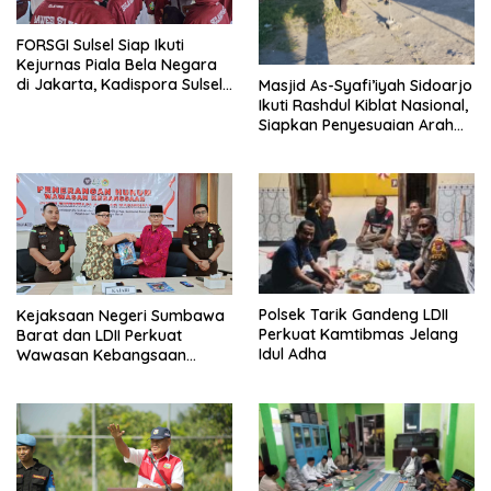
FORSGI Sulsel Siap Ikuti
Kejurnas Piala Bela Negara
di Jakarta, Kadispora Sulsel
Masjid As-Syafi’iyah Sidoarjo
Beri Apresiasi
Ikuti Rashdul Kiblat Nasional,
Siapkan Penyesuaian Arah
Kiblat
Polsek Tarik Gandeng LDII
Kejaksaan Negeri Sumbawa
Perkuat Kamtibmas Jelang
Barat dan LDII Perkuat
Idul Adha
Wawasan Kebangsaan
Melalui Penyuluhan Hukum
Empat Pilar Kebangsaan