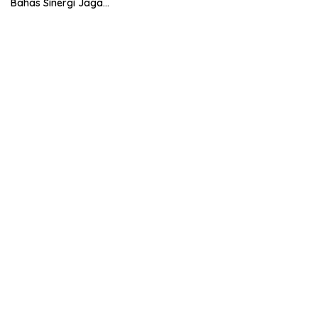
Bahas Sinergi Jaga
Kamtibmas