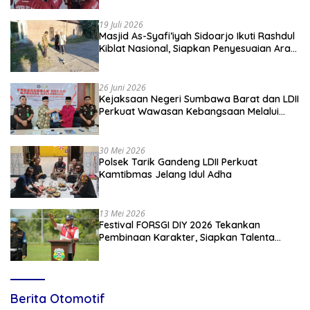
19 Juli 2026
Masjid As-Syafi’iyah Sidoarjo Ikuti Rashdul
Kiblat Nasional, Siapkan Penyesuaian Arah
Kiblat
26 Juni 2026
Kejaksaan Negeri Sumbawa Barat dan LDII
Perkuat Wawasan Kebangsaan Melalui
Penyuluhan Hukum Empat Pilar
Kebangsaan
30 Mei 2026
Polsek Tarik Gandeng LDII Perkuat
Kamtibmas Jelang Idul Adha
13 Mei 2026
Festival FORSGI DIY 2026 Tekankan
Pembinaan Karakter, Siapkan Talenta
Muda Menuju Nasional
Berita Otomotif