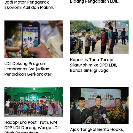
Bidang Pengabdian LDII
Jadi Motor Penggerak
Untuk Bangsa
Ekonomi Adil dan Makmur
Kapolres Tana Toraja
LDII Dukung Program
Silaturahim ke DPD LDII,
Lemhannas, Wujudkan
Bahas Sinergi Jaga
Pendidikan Berkarakter
Kamtibmas
Hadapi Era Post Truth, KIM
DPP LDII Dorong Warga LDII
Ajak Tangkal Berita Hoaks,
Bijak Bermedsos