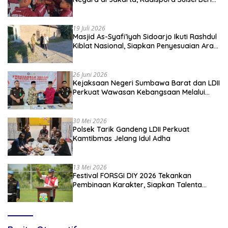
Apresiasi
19 Juli 2026
Masjid As-Syafi’iyah Sidoarjo Ikuti Rashdul
Kiblat Nasional, Siapkan Penyesuaian Arah
Kiblat
26 Juni 2026
Kejaksaan Negeri Sumbawa Barat dan LDII
Perkuat Wawasan Kebangsaan Melalui
Penyuluhan Hukum Empat Pilar
Kebangsaan
30 Mei 2026
Polsek Tarik Gandeng LDII Perkuat
Kamtibmas Jelang Idul Adha
13 Mei 2026
Festival FORSGI DIY 2026 Tekankan
Pembinaan Karakter, Siapkan Talenta
Muda Menuju Nasional