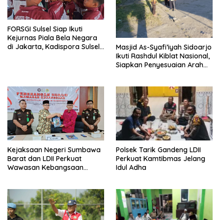
FORSGI Sulsel Siap Ikuti
Kejurnas Piala Bela Negara
di Jakarta, Kadispora Sulsel
Masjid As-Syafi’iyah Sidoarjo
Beri Apresiasi
Ikuti Rashdul Kiblat Nasional,
Siapkan Penyesuaian Arah
Kiblat
Polsek Tarik Gandeng LDII
Kejaksaan Negeri Sumbawa
Perkuat Kamtibmas Jelang
Barat dan LDII Perkuat
Idul Adha
Wawasan Kebangsaan
Melalui Penyuluhan Hukum
Empat Pilar Kebangsaan