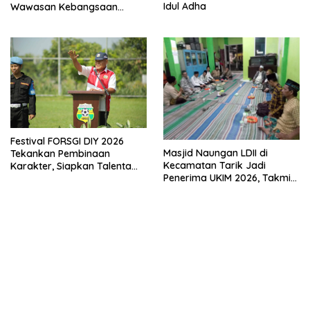
Idul Adha
Wawasan Kebangsaan
Melalui Penyuluhan Hukum
Empat Pilar Kebangsaan
Festival FORSGI DIY 2026
Masjid Naungan LDII di
Tekankan Pembinaan
Kecamatan Tarik Jadi
Karakter, Siapkan Talenta
Penerima UKIM 2026, Takmir
Muda Menuju Nasional
Apresiasi DMI