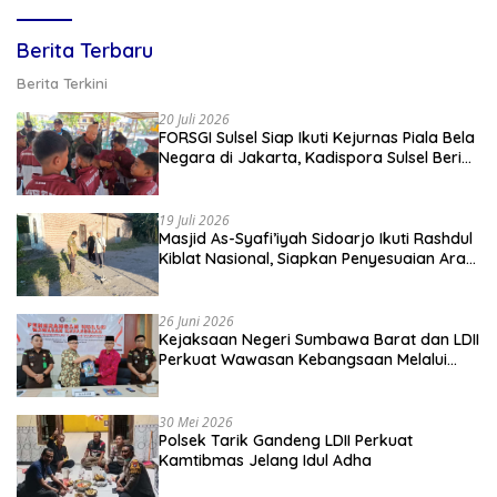
Berita Terbaru
Berita Terkini
20 Juli 2026
FORSGI Sulsel Siap Ikuti Kejurnas Piala Bela
Negara di Jakarta, Kadispora Sulsel Beri
Apresiasi
19 Juli 2026
Masjid As-Syafi’iyah Sidoarjo Ikuti Rashdul
Kiblat Nasional, Siapkan Penyesuaian Arah
Kiblat
26 Juni 2026
Kejaksaan Negeri Sumbawa Barat dan LDII
Perkuat Wawasan Kebangsaan Melalui
Penyuluhan Hukum Empat Pilar
Kebangsaan
30 Mei 2026
Polsek Tarik Gandeng LDII Perkuat
Kamtibmas Jelang Idul Adha