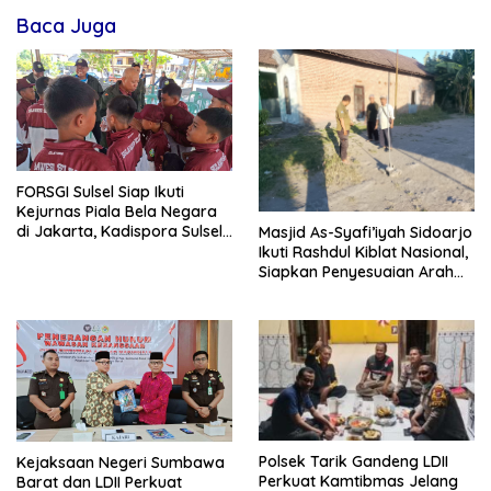
Baca Juga
FORSGI Sulsel Siap Ikuti
Kejurnas Piala Bela Negara
di Jakarta, Kadispora Sulsel
Masjid As-Syafi’iyah Sidoarjo
Beri Apresiasi
Ikuti Rashdul Kiblat Nasional,
Siapkan Penyesuaian Arah
Kiblat
Polsek Tarik Gandeng LDII
Kejaksaan Negeri Sumbawa
Perkuat Kamtibmas Jelang
Barat dan LDII Perkuat