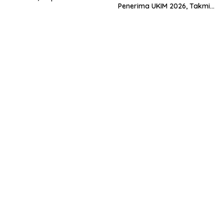
Penerima UKIM 2026, Takmir
Muda Menuju Nasional
Apresiasi DMI