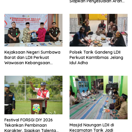
Siapkan Penyesuaian Arah
Kiblat
Polsek Tarik Gandeng LDII
Kejaksaan Negeri Sumbawa
Perkuat Kamtibmas Jelang
Barat dan LDII Perkuat
Idul Adha
Wawasan Kebangsaan
Melalui Penyuluhan Hukum
Empat Pilar Kebangsaan
Festival FORSGI DIY 2026
Masjid Naungan LDII di
Tekankan Pembinaan
Kecamatan Tarik Jadi
Karakter, Siapkan Talenta