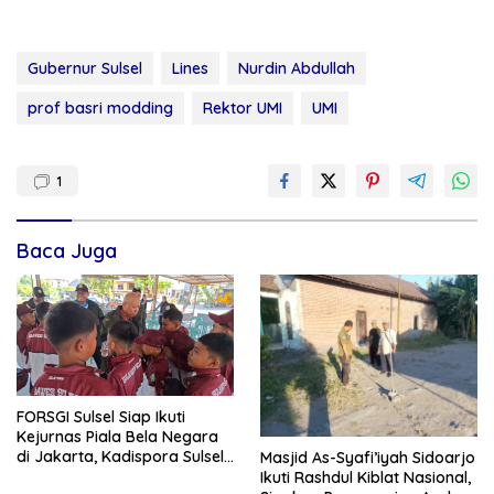
Gubernur Sulsel
Lines
Nurdin Abdullah
prof basri modding
Rektor UMI
UMI
1
Baca Juga
FORSGI Sulsel Siap Ikuti
Kejurnas Piala Bela Negara
di Jakarta, Kadispora Sulsel
Masjid As-Syafi’iyah Sidoarjo
Beri Apresiasi
Ikuti Rashdul Kiblat Nasional,