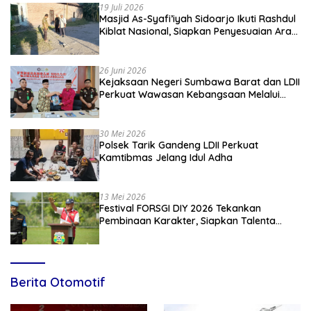
19 Juli 2026
Masjid As-Syafi’iyah Sidoarjo Ikuti Rashdul
Kiblat Nasional, Siapkan Penyesuaian Arah
Kiblat
26 Juni 2026
Kejaksaan Negeri Sumbawa Barat dan LDII
Perkuat Wawasan Kebangsaan Melalui
Penyuluhan Hukum Empat Pilar
Kebangsaan
30 Mei 2026
Polsek Tarik Gandeng LDII Perkuat
Kamtibmas Jelang Idul Adha
13 Mei 2026
Festival FORSGI DIY 2026 Tekankan
Pembinaan Karakter, Siapkan Talenta
Muda Menuju Nasional
Berita Otomotif