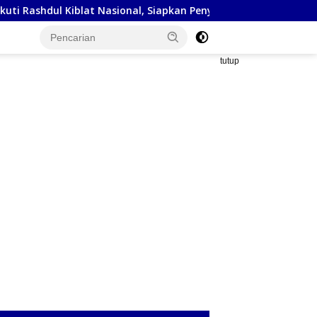
 Kiblat Nasional, Siapkan Penyesuaian Arah Kiblat
Kejak
tutup