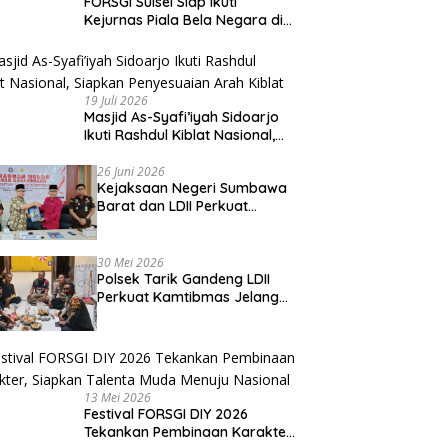
FORSGI Sulsel Siap Ikuti
Kejurnas Piala Bela Negara di
Jakarta, Kadispora Sulsel Beri
Apresiasi
19 Juli 2026
Masjid As-Syafi’iyah Sidoarjo
Ikuti Rashdul Kiblat Nasional,
Siapkan Penyesuaian Arah
Kiblat
26 Juni 2026
Kejaksaan Negeri Sumbawa
Barat dan LDII Perkuat
Wawasan Kebangsaan
Melalui Penyuluhan Hukum
Empat Pilar Kebangsaan
30 Mei 2026
Polsek Tarik Gandeng LDII
Perkuat Kamtibmas Jelang
Idul Adha
13 Mei 2026
Festival FORSGI DIY 2026
Tekankan Pembinaan Karakter,