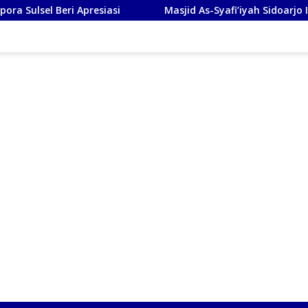
ri Apresiasi
Masjid As-Syafi’iyah Sidoarjo Ikuti Rashdul