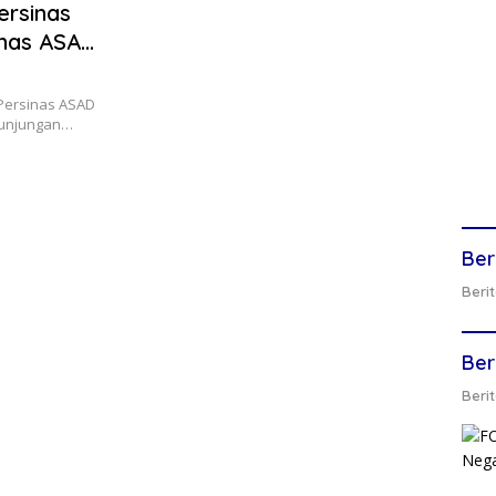
ersinas
inas ASAD
 Persinas ASAD
kunjungan…
Ber
Berit
Ber
Berit