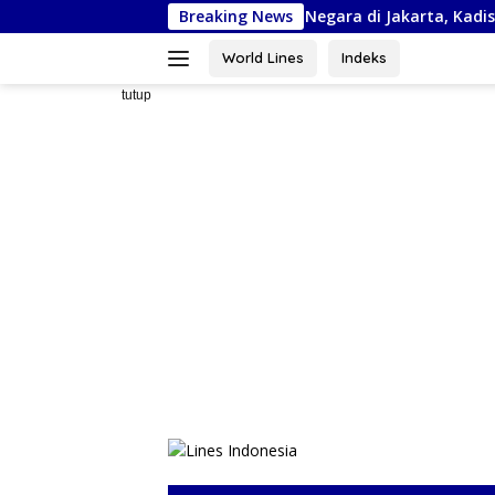
Langsung
 Ikuti Kejurnas Piala Bela Negara di Jakarta, Kadispora Sulsel Be
Breaking News
ke
konten
World Lines
Indeks
tutup