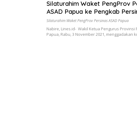
Silaturahim Waket PengProv P
ASAD Papua ke Pengkab Pers
Nabire, ini pesannya
Silaturahim Waket PengProv Persinas ASAD Papua
Nabire, Lines.id- Wakil Ketua Pengurus Provinsi
Papua, Rabu, 3 November 2021, menggadakan 