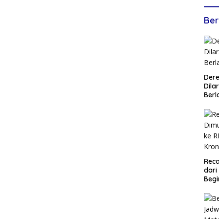
Ber
Dere
Dilar
Berl
Reca
dari
Begi