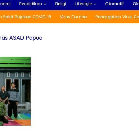
onomi
Pendidikan
Religi
Lifestyle
Otomotif
Ol
 Sakit Rujukan COVID-19
Virus Corona
Pencegahan Virus C
inas ASAD Papua