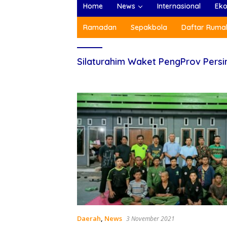
Home
News
Internasional
Ek
Ramadan
Sepakbola
Daftar Rumah
Silaturahim Waket PengProv Pers
Daerah
,
News
3 November 2021