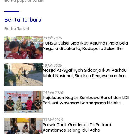
Berita populer terkini
Berita Terbaru
Berita Terkini
20 Juli 2026
FORSGI Sulsel Siap Ikuti Kejurnas Piala Bela
Negara di Jakarta, Kadispora Sulsel Beri
Apresiasi
19 Juli 2026
Masjid As-Syafi’iyah Sidoarjo Ikuti Rashdul
Kiblat Nasional, Siapkan Penyesuaian Arah
Kiblat
26 Juni 2026
Kejaksaan Negeri Sumbawa Barat dan LDII
Perkuat Wawasan Kebangsaan Melalui
Penyuluhan Hukum Empat Pilar
Kebangsaan
30 Mei 2026
Polsek Tarik Gandeng LDII Perkuat
Kamtibmas Jelang Idul Adha