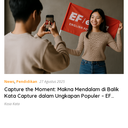
News
,
Pendidikan
27 Agustus 2025
Capture the Moment: Makna Mendalam di Balik
Kata Capture dalam Ungkapan Populer – EF
EFEKTA English for Adults
Kosa Kata