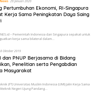
News
29 Januari 2020
 Pertumbuhan Ekonomi, RI-Singapura
t Kerja Sama Peningkatan Daya Saing
i
INES.id – Pemerintah Indonesia dan Singapura sepakat untuk
guatkan kerja sama bilateral dalam…
8 Oktober 2019
 dan PNUP Berjasama di Bidang
ikan, Penelitian serta Pengabdian
a Masyarakat
eknik (FT) Universitas Muslim Indonesia (UMI) Jalin Kerja Sama
liteknik Negeri Ujung Pandang…