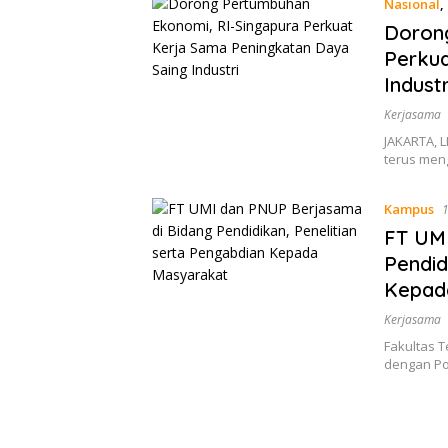
Nasional
,
Dorong
Perkua
Industr
Kerjasama
JAKARTA, L
terus men
Kampus
1
FT UMI
Pendid
Kepad
Kerjasama
Fakultas T
dengan Po