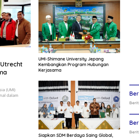
UMI-Shimane University Jepang
Utrecht
Kembangkan Program Hubungan
Kerjasama
ama
ia (UMI)
Ber
onal dalam
Berit
Ber
Berit
Siapkan SDM Berdaya Saing Global,