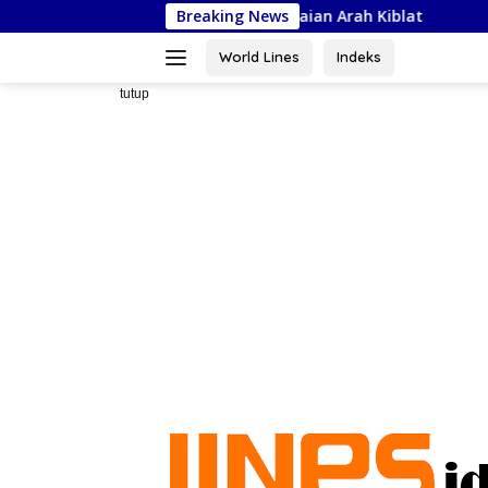
Langsung
onal, Siapkan Penyesuaian Arah Kiblat
Breaking News
Kejaksaan Neger
ke
konten
World Lines
Indeks
tutup