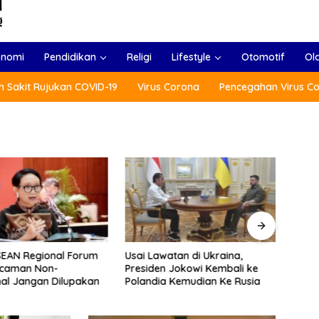
onomi
Pendidikan
Religi
Lifestyle
Otomotif
Ol
 Sakit Rujukan COVID-19
Virus Corona
Pencegahan Virus C
SEAN Regional Forum
Usai Lawatan di Ukraina,
Tang
ncaman Non-
Presiden Jokowi Kembali ke
Jepa
nal Jangan Dilupakan
Polandia Kemudian Ke Rusia
Parti