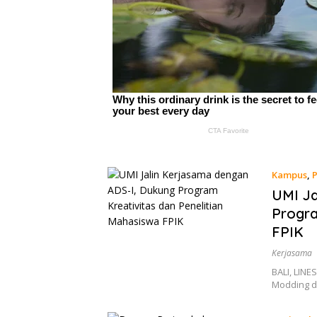
Kampus
,
UMI Ja
Progra
FPIK
Kerjasama
BALI, LINE
Modding d