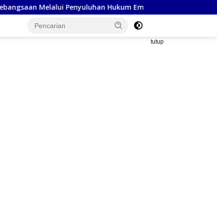
i Penyuluhan Hukum Empat Pilar Kebangsaan
Polsek T
tutup