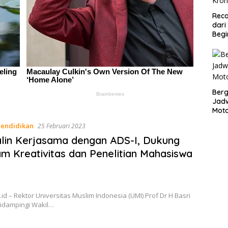
Reca
dari
Begi
Bergu
Jadw
Mot
Pendidikan
25 Februari 2023
lin Kerjasama dengan ADS-I, Dukung
m Kreativitas dan Penelitian Mahasiswa
S.id – Rektor Universitas Muslim Indonesia (UMI) Prof Dr H Basri
idampingi Wakil…