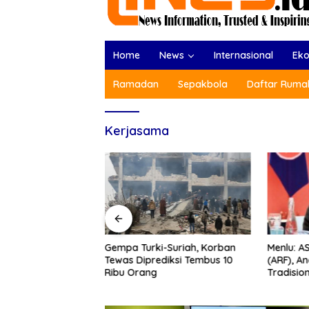
Home
News
Internasional
Ek
Ramadan
Sepakbola
Daftar Rumah
Kerjasama
Menlu: A
Gempa Turki-Suriah, Korban
anda dan Pemain
(ARF), A
Tewas Diprediksi Tembus 10
sikan Gempa Turki-
Tradisio
Ribu Orang