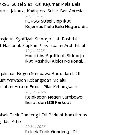
20 Juli 2026
FORSGI Sulsel Siap Ikuti
Kejurnas Piala Bela Negara di
Jakarta, Kadispora Sulsel Beri
Apresiasi
19 Juli 2026
Masjid As-Syafi’iyah Sidoarjo
Ikuti Rashdul Kiblat Nasional,
Siapkan Penyesuaian Arah
Kiblat
26 Juni 2026
Kejaksaan Negeri Sumbawa
Barat dan LDII Perkuat
Wawasan Kebangsaan Melalui
Penyuluhan Hukum Empat Pilar
Kebangsaan
30 Mei 2026
Polsek Tarik Gandeng LDII