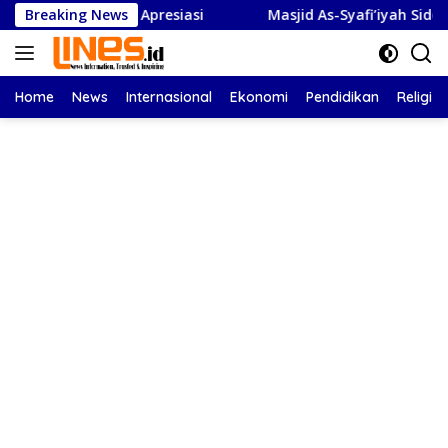
Langsung
ulsel Beri Apresiasi
Breaking News
Masjid As-Syafi’iyah Sidoarjo Ikuti
ke
konten
Home
News
Internasional
Ekonomi
Pendidikan
Religi