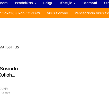
onomi
Pendidikan
Religi
Lifestyle
Otomotif
Ol
 Sakit Rujukan COVID-19
Virus Corona
Pencegahan Virus C
 Sasindo
uliah
BS UNM
 Sastra…