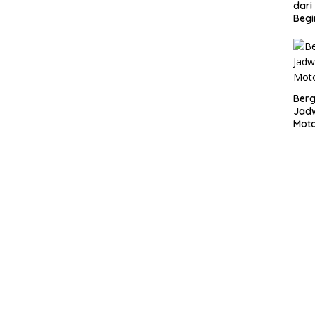
dari
Begi
Bergu
Jadw
Mot