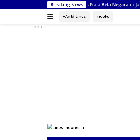
Langsung
I Sulsel Siap Ikuti Kejurnas Piala Bela Negara di Jakarta, Kadisp
Breaking News
ke
konten
World Lines
Indeks
tutup