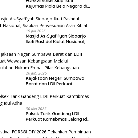
FORSGI Sulsel Siap Ikuti
Kejurnas Piala Bela Negara di
Jakarta, Kadispora Sulsel Beri
Apresiasi
19 Juli 2026
Masjid As-Syafi’iyah Sidoarjo
Ikuti Rashdul Kiblat Nasional,
Siapkan Penyesuaian Arah
Kiblat
26 Juni 2026
Kejaksaan Negeri Sumbawa
Barat dan LDII Perkuat
Wawasan Kebangsaan Melalui
Penyuluhan Hukum Empat Pilar
Kebangsaan
30 Mei 2026
Polsek Tarik Gandeng LDII
Perkuat Kamtibmas Jelang Idul
Adha