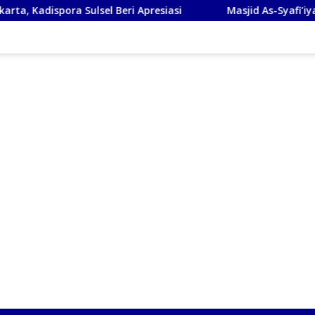
ora Sulsel Beri Apresiasi
Masjid As-Syafi’iyah Sidoarjo I