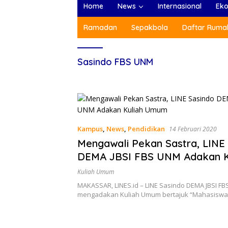
Home
News
Internasional
Ek
Ramadan
Sepakbola
Daftar Rumah
Sasindo FBS UNM
Kampus
,
News
,
Pendidikan
14 Februari 2020
Mengawali Pekan Sastra, LINE
DEMA JBSI FBS UNM Adakan K
Umum
Kuliah Umum
MAKASSAR, LINES.id – LINE Sasindo DEMA JBSI F
mengadakan Kuliah Umum bertajuk “Mahasiswa