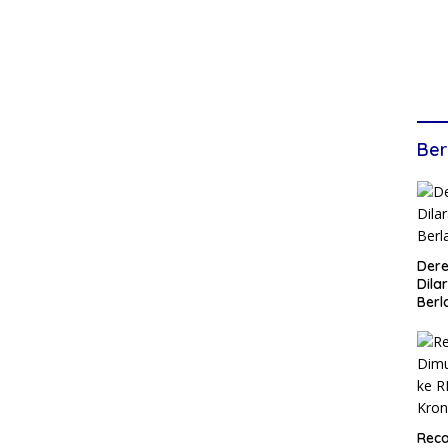
Ber
Dere
Dilar
Berl
Reca